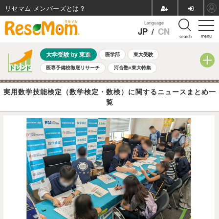
リセマム メンバーズ
Language
JP
/
CN
menu
search
大学受験 by 東進
医学部
東大受験
医専予備校徹底リサーチ
河合塾×東大特集
親子で考える大学選び
高校受験
中学受験
小学校受験
実用数学技能検定（数学検定・数検）に関するニュースまとめ一
共通テスト
夏休み
8月開催学校説明会・相談会
覧
8月開催イベント・WS
全国公立高校 過去問
人気記事
自由研究教材（小学生向け）
自由研究教材（中学生向け）
ランキング