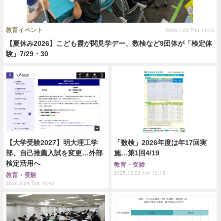
教育イベント
2026.7.23 Thu 14:15
【夏休み2026】こども霞が関見学デー、数検など9団体が「検定体
験」7/29・30
【大学受験2027】明大理工学
「数検」2026年度は年17回実
部、自己推薦入試を変更…外部
施…第1回4/19
検定活用へ
教育・受験
2025.12.23 Tue 13:15
教育・受験
2026.3.24 Tue 19:45