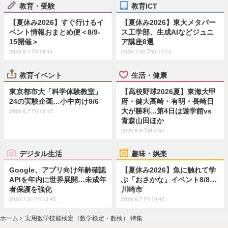
教育・受験
教育ICT
【夏休み2026】すぐ行けるイ
【夏休み2026】東大メタバー
ベント情報おまとめ便＜8/9-
ス工学部、生成AIなどジュニ
15開催＞
ア講座6選
2026.8.7 Fri 19:45
2026.7.30 Thu 11:15
教育イベント
生活・健康
東京都市大「科学体験教室」
【高校野球2026夏】東海大甲
24の実験企画…小中向け9/6
府・健大高崎・有明・長崎日
大が勝利…第4日は遊学館vs
2026.8.7 Fri 18:15
青森山田ほか
2026.8.8 Sat 9:52
デジタル生活
趣味・娯楽
Google、アプリ向け年齢確認
【夏休み2026】魚に触れて学
APIを年内に世界展開…未成年
ぶ「おさかな」イベント8/8…
者保護を強化
川崎市
2026.7.31 Fri 13:45
2026.8.7 Fri 10:45
ホーム
›
実用数学技能検定（数学検定・数検） 特集