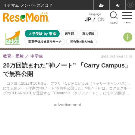
リセマム メンバーズ
Language
JP
/
CN
menu
search
大学受験 by 東進
医学部
東大受験
医専予備校徹底リサーチ
河合塾×東大特集
親子で考える大学選び
高校受験
中学受験
小学校受験
教育・受験
中学生
2022.10.5 Wed 16:15
共通テスト
夏休み
8月開催学校説明会・相談会
20万回読まれた”神ノート” 「Carry Campus」
8月開催イベント・WS
全国公立高校 過去問
人気記事
で無料公開
自由研究教材（小学生向け）
自由研究教材（中学生向け）
ランキング
コクヨは2022年10月3日、アプリ「Carry Campus（キャリーキャンパス）」
にて人気ノート作家の”神ノート”を無料公開した。“神ノート”は、コクヨグルー
プのCLEARNOTEが運営する「Clearnote（クリアノート）」にて20万回以上
閲覧された人気ノート作家のノート。
advertisement