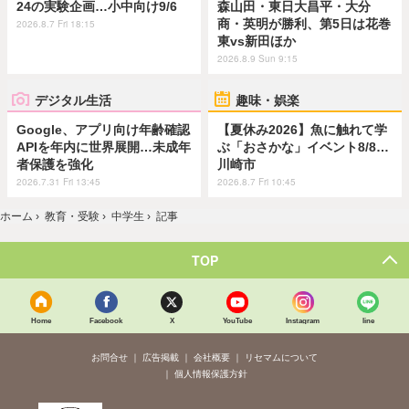
24の実験企画…小中向け9/6
森山田・東日大昌平・大分
商・英明が勝利、第5日は花巻
2026.8.7 Fri 18:15
東vs新田ほか
2026.8.9 Sun 9:15
デジタル生活
趣味・娯楽
Google、アプリ向け年齢確認
【夏休み2026】魚に触れて学
APIを年内に世界展開…未成年
ぶ「おさかな」イベント8/8…
者保護を強化
川崎市
2026.7.31 Fri 13:45
2026.8.7 Fri 10:45
ホーム
›
教育・受験
›
中学生
›
記事
TOP
Home
Facebook
X
YouTube
Instagram
line
お問合せ
広告掲載
会社概要
リセマムについて
個人情報保護方針