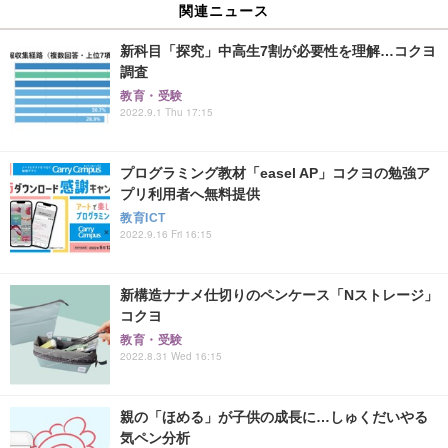
関連ニュース
新科目「探究」中高生7割が必要性を理解…コクヨ
調査
教育・受験
2022.9.1 Thu 17:15
プログラミング教材「easel AP」コクヨの勉強ア
プリ利用者へ無料提供
教育ICT
2022.9.16 Fri 16:15
新構造ナナメ仕切りのペンケース「Nストレージ」
コクヨ
教育・受験
2022.8.31 Wed 16:15
親の「ほめる」が子供の成長に…しゅくだいやる
気ペン分析