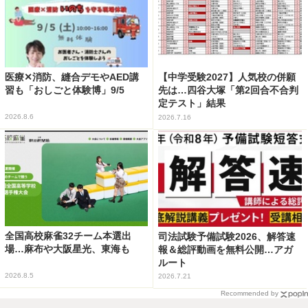
医療✕消防、縫合デモやAED講
【中学受験2027】人気校の併願
習も「おしごと体験博」9/5
先は…四谷大塚「第2回合不合判
定テスト」結果
2026.8.6
2026.7.16
全国高校麻雀32チーム本選出
司法試験予備試験2026、解答速
場…麻布や大阪星光、東海も
報＆総評動画を無料公開…アガ
ルート
2026.8.5
2026.7.21
Recommended by