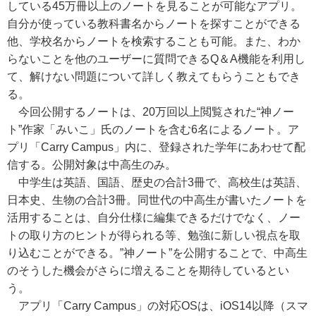
している45万冊以上のノートを見ることが可能なアプリ。
自分が使っている教科書名からノートを探すことができる
他、学校名からノートを検索することも可能。また、わか
らないことを他のユーザーに質問できるQ＆A機能を利用し
て、解けない問題について詳しく教えてもらうこともでき
る。
今回公開するノートは、20万回以上閲覧された“神ノー
ト”作家「みいこ」氏のノートを含む6名によるノート。ア
プリ「Carry Campus」内に、登録された学年にあわせて配
信する。公開対象は中高生のみ。
中学生は英語、国語、歴史の合計3冊で、高校生は英語、
日本史、生物の合計3冊。同世代の中高生が書いたノートを
活用することは、自分仕様に編集できるだけでなく、ノー
トの取り方のヒントが得られる等、勉強に新しい視点を取
り込むことができる。”神ノート”を公開することで、中高生
のそうした機会がさらに増えることを期待しているとい
う。
アプリ「Carry Campus」の対応OSは、iOS14以降（スマ