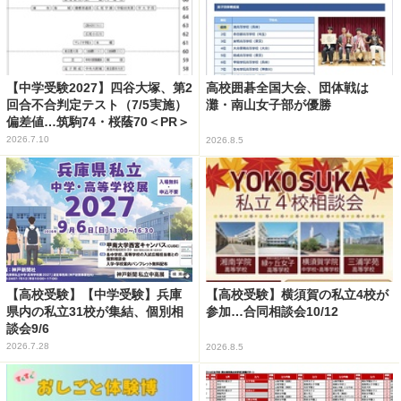
【中学受験2027】四谷大塚、第2
高校囲碁全国大会、団体戦は
回合不合判定テスト（7/5実施）
灘・南山女子部が優勝
偏差値…筑駒74・桜蔭70＜PR＞
2026.7.10
2026.8.5
【高校受験】【中学受験】兵庫
【高校受験】横須賀の私立4校が
県内の私立31校が集結、個別相
参加…合同相談会10/12
談会9/6
2026.7.28
2026.8.5