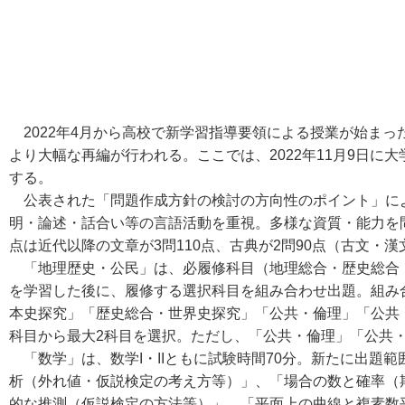
2022年4月から高校で新学習指導要領による授業が始まった
より大幅な再編が行われる。ここでは、2022年11月9日に
する。
公表された「問題作成方針の検討の方向性のポイント」に
明・論述・話合い等の言語活動を重視。多様な資質・能力を
点は近代以降の文章が3問110点、古典が2問90点（古文・漢
「地理歴史・公民」は、必履修科目（地理総合・歴史総合
を学習した後に、履修する選択科目を組み合わせ出題。組み
本史探究」「歴史総合・世界史探究」「公共・倫理」「公共
科目から最大2科目を選択。ただし、「公共・倫理」「公共
「数学」は、数学I・IIともに試験時間70分。新たに出題範
析（外れ値・仮説検定の考え方等）」、「場合の数と確率（期
的な推測（仮説検定の方法等）」、「平面上の曲線と複素数