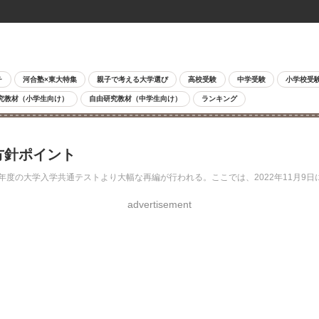
チ
河合塾×東大特集
親子で考える大学選び
高校受験
中学受験
小学校受
究教材（小学生向け）
自由研究教材（中学生向け）
ランキング
方針ポイント
5年度の大学入学共通テストより大幅な再編が行われる。ここでは、2022年11月9
advertisement