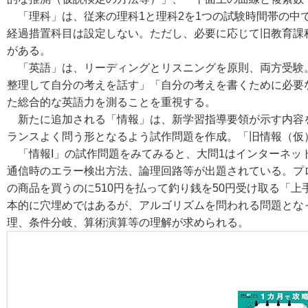
「理科」は、従来の理科1と理科2を1つの試験時間帯の中
経過措置科目は設定しない。ただし、必要に応じて旧教育課
がある。
「英語」は、リーディングとリスニングを原則、両方受験
整理して自分の考えを話す」「自分の考えを書くために必要
た総合的な英語力を測ることを重視する。
新たに追加される「情報」は、新学習指導要領が示す内容
ランスよく問う形となるよう試作問題を作成。「旧情報（仮
「情報I」の試作問題をみてみると、大問1はインターネッ
通信時のエラー検出方法、論理回路等が出題されている。プロ
の商品を買うのに510円を払って釣り銭を50円受け取る「
本的に穴埋めではあるが、アルゴリズムを問われる問題とな
理、条件分岐、算術演算等の理解が求められる。