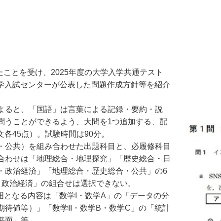
ことを受け、2025年度の大学入学共通テスト
大学入試センターが公表した問題作成方針等を紹介
よると、「国語」は言葉による記録・要約・説
問うことができるよう、大問を1つ追加する、配
文各45点）。試験時間は90分。
・公共）を組み合わせた出題科目と、必履修科目
合わせは「地理総合・地理探究」「歴史総合・日
・政治経済」「地理総合・歴史総合・公共」の6
・政治経済」の組合せは選択できない。
囲となる内容は「数学I・数学A」の「データの分
待値等）」「数学II・数学B・数学C」の「統計
平面」等。