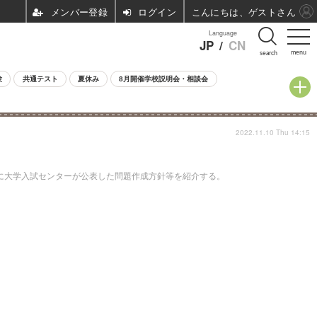
ログイン
こんにちは、ゲストさん
Language
JP
/
CN
menu
search
験
共通テスト
夏休み
8月開催学校説明会・相談会
2022.11.10 Thu 14:15
日に大学入試センターが公表した問題作成方針等を紹介する。