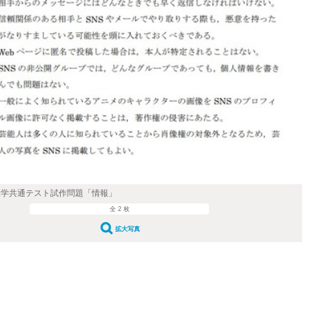
学入学共通テスト試作問題「情報」
全 2 枚
拡大写真