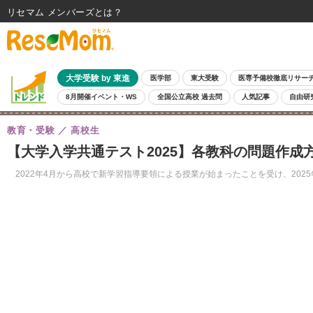
リセマム メンバーズ
大学受験 by 東進
医学部
東大受験
医専予備校徹底リサー
8月開催イベント・WS
全国公立高校 過去問
人気記事
自由研
教育・受験
高校生
【大学入学共通テスト2025】各教科の問題作成
2022年4月から高校で新学習指導要領による授業が始まったことを受け、202