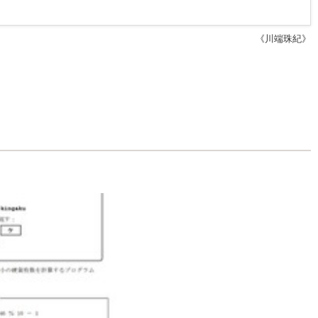
《川端珠紀》