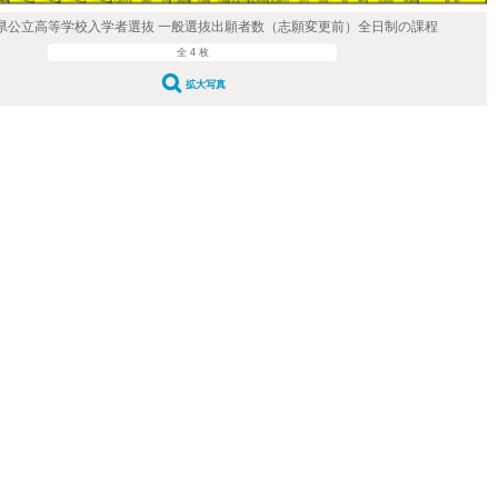
根県公立高等学校入学者選抜 一般選抜出願者数（志願変更前）全日制の課程
全 4 枚
拡大写真