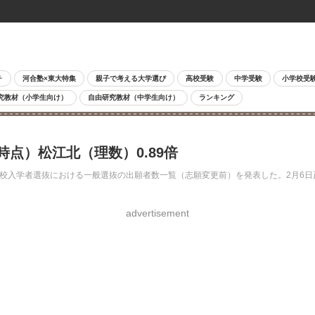
チ
河合塾×東大特集
親子で考える大学選び
高校受験
中学受験
小学校受
究教材（小学生向け）
自由研究教材（中学生向け）
ランキング
時点）松江北（理数）0.89倍
等学校入学者選抜における一般選抜の出願者数一覧（志願変更前）を発表した。2月6日
advertisement