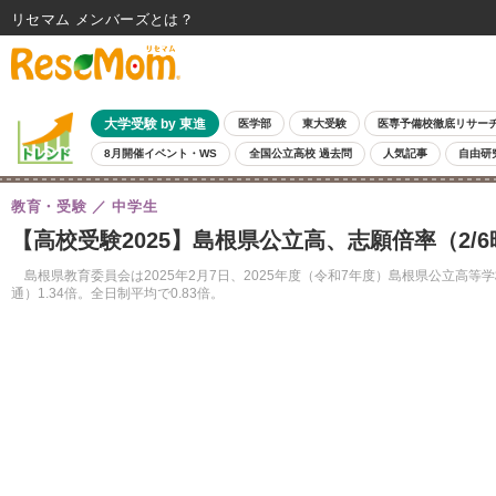
リセマム メンバーズ
大学受験 by 東進
医学部
東大受験
医専予備校徹底リサー
8月開催イベント・WS
全国公立高校 過去問
人気記事
自由研
教育・受験
中学生
【高校受験2025】島根県公立高、志願倍率（2/6
島根県教育委員会は2025年2月7日、2025年度（令和7年度）島根県公立高
通）1.34倍。全日制平均で0.83倍。