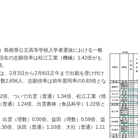
年度）島根県公立高等学校入学者選抜における一般
在の志願倍率は松江工業（機械）1.42倍がも
倍。
は、2月3日から2月6日正午まで出願を受け付け
2,656人、志願倍率は前年度同率の0.83倍とな
倍、ついで出雲（普通）1.34倍、松江工業（情
普通）1.24倍、出雲農林（食品科学）1.22倍と
出雲（理数）0.50倍、益田（理数）0.59倍、益
30倍、浜田（普通）1.10倍、大社（普通）1.11