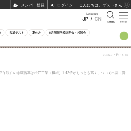
ログイン
こんにちは、ゲストさん
Language
JP
/
CN
menu
search
験
共通テスト
夏休み
8月開催学校説明会・相談会
2025.2.7 Fri 15:15
正午現在の志願倍率は松江工業（機械）1.42倍がもっとも高く、ついで出雲（普