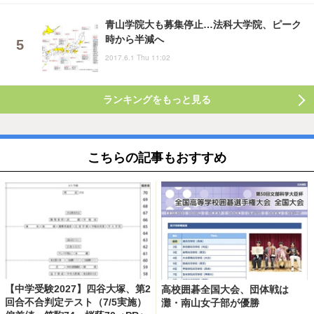
青山学院大も募集停止…法科大学院、ピーク
時から半減へ
2017.6.1 Thu 11:02
ランキングをもっと見る
こちらの記事もおすすめ
【中学受験2027】四谷大塚、第2
高校囲碁全国大会、団体戦は
回合不合判定テスト（7/5実施）
灘・南山女子部が優勝