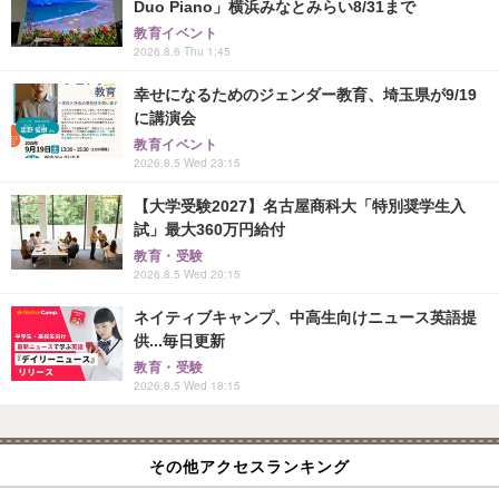
Duo Piano」横浜みなとみらい8/31まで
教育イベント
2026.8.6 Thu 1:45
幸せになるためのジェンダー教育、埼玉県が9/19
に講演会
教育イベント
2026.8.5 Wed 23:15
【大学受験2027】名古屋商科大「特別奨学生入
試」最大360万円給付
教育・受験
2026.8.5 Wed 20:15
ネイティブキャンプ、中高生向けニュース英語提
供...毎日更新
教育・受験
2026.8.5 Wed 18:15
その他アクセスランキング