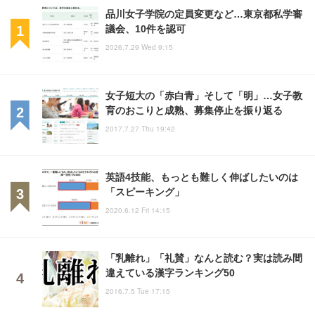
品川女子学院の定員変更など…東京都私学審
議会、10件を認可
2026.7.29 Wed 9:15
女子短大の「赤白青」そして「明」…女子教
育のおこりと成熟、募集停止を振り返る
2017.7.27 Thu 19:42
英語4技能、もっとも難しく伸ばしたいのは
「スピーキング」
2020.6.12 Fri 14:15
「乳離れ」「礼賛」なんと読む？実は読み間
違えている漢字ランキング50
2016.7.5 Tue 17:15