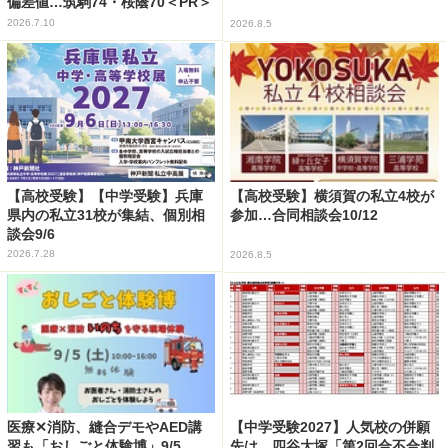
偏差値…筑駒74・桜蔭70＜PR＞
2026.7.10
2026.8.5
【高校受験】【中学受験】兵庫
【高校受験】横須賀の私立4校が
県内の私立31校が集結、個別相
参加…合同相談会10/12
談会9/6
2026.7.28
2026.8.5
医療✕消防、縫合デモやAED講
【中学受験2027】人気校の併願
習も「おしごと体験博」9/5
先は…四谷大塚「第2回合不合判