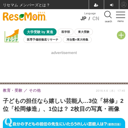
リセマム メンバーズ
Language
JP
/
CN
menu
search
大学受験 by 東進
医学部
東大受験
医専予備校徹底リサーチ
河合塾×東大特集
親子で考える大学選び
高校受験
中学受験
小学校受験
advertisement
共通テスト
夏休み
8月開催学校説明会・相談会
8月開催イベント・WS
全国公立高校 過去問
人気記事
自由研究教材（小学生向け）
自由研究教材（中学生向け）
ランキング
教育・受験
その他
2016.4.6（水） 17:45
子どもの担任なら嬉しい芸能人…3位「林修」2
位「松岡修造」、1位は？ 2枚目の写真・画像