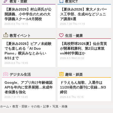
教育・受験
教育ICT
【夏休み2026】村山斉氏が公
【夏休み2026】東大メタバー
開講義、小中学生のための大
ス工学部、生成AIなどジュニ
学講義スクール9月開校
ア講座6選
2026.8.6 Thu 19:15
2026.7.30 Thu 11:15
教育イベント
生活・健康
【夏休み2026】ピアノ未経験
【高校野球2026夏】仙台育英
でも楽しめる「AI Duo
が開幕戦勝利、第2日は東筑
Piano」横浜みなとみらい
vs神村学園ほか
8/31まで
2026.8.5 Wed 20:32
2026.8.6 Thu 19:45
デジタル生活
趣味・娯楽
Google、アプリ向け年齢確認
ドラえもん短歌、入選作は
APIを年内に世界展開…未成年
11/20発売の新刊に収録…9/3
者保護を強化
締切
2026.7.31 Fri 13:45
2026.8.6 Thu 15:15
ホーム
›
教育・受験
›
その他
›
記事
›
写真・画像