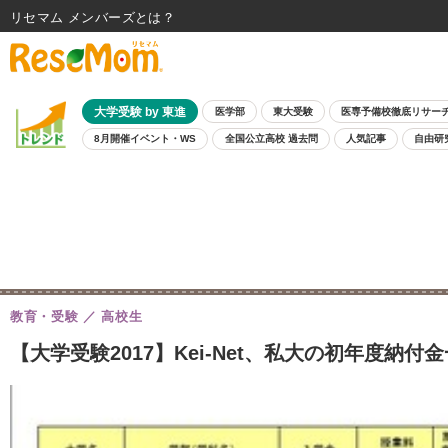
リセマム メンバーズ
大学受験 by 東進
医学部
東大受験
医専予備校徹底リサー
8月開催イベント・WS
全国公立高校 過去問
人気記事
自由研
教育・受験
高校生
【大学受験2017】Kei-Net、私大の初年度納