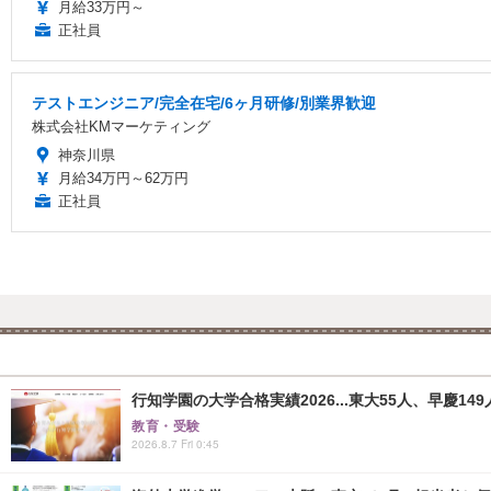
月給33万円～
正社員
テストエンジニア/完全在宅/6ヶ月研修/別業界歓迎
株式会社KMマーケティング
神奈川県
月給34万円～62万円
正社員
行知学園の大学合格実績2026...東大55人、早慶149
教育・受験
2026.8.7 Fri 0:45