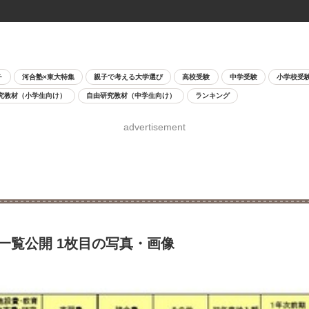
チ
河合塾×東大特集
親子で考える大学選び
高校受験
中学受験
小学校受
究教材（小学生向け）
自由研究教材（中学生向け）
ランキング
advertisement
付金一覧公開 1枚目の写真・画像