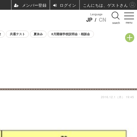
ログイン
こんにちは、ゲストさん
Language
JP
/
CN
menu
search
験
共通テスト
夏休み
8月開催学校説明会・相談会
2016.12.1（木） 19:45