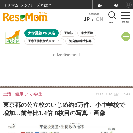
リセマム メンバーズ
Language
JP
/
CN
menu
search
大学受験 by 東進
医学部
東大受験
医専予備校徹底リサーチ
河合塾×東大特集
親子で考える大学選び
高校受験
中学受験
小学校受験
advertisement
共通テスト
夏休み
8月開催学校説明会・相談会
8月開催イベント・WS
全国公立高校 過去問
人気記事
自由研究教材（小学生向け）
自由研究教材（中学生向け）
ランキング
生活・健康
小学生
2022.10.28（金） 16:45
東京都の公立校のいじめ約6万件、小中学校で
増加…前年比1.4倍 8枚目の写真・画像