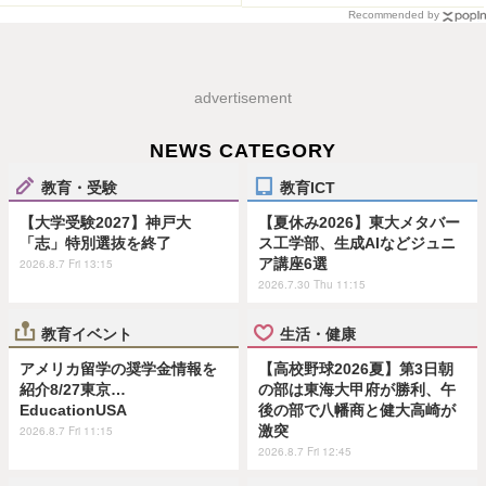
Recommended by
advertisement
NEWS CATEGORY
教育・受験
教育ICT
【大学受験2027】神戸大
【夏休み2026】東大メタバー
「志」特別選抜を終了
ス工学部、生成AIなどジュニ
ア講座6選
2026.8.7 Fri 13:15
2026.7.30 Thu 11:15
教育イベント
生活・健康
アメリカ留学の奨学金情報を
【高校野球2026夏】第3日朝
紹介8/27東京…
の部は東海大甲府が勝利、午
EducationUSA
後の部で八幡商と健大高崎が
激突
2026.8.7 Fri 11:15
2026.8.7 Fri 12:45