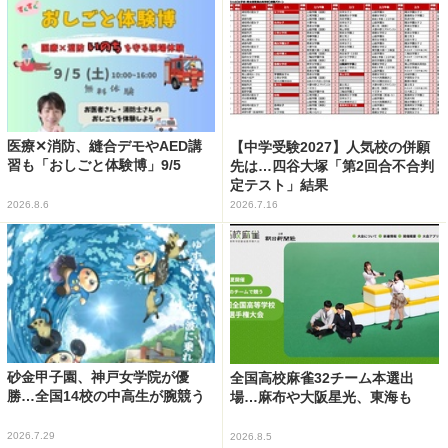
医療✕消防、縫合デモやAED講
【中学受験2027】人気校の併願
習も「おしごと体験博」9/5
先は…四谷大塚「第2回合不合判
定テスト」結果
2026.8.6
2026.7.16
砂金甲子園、神戸女学院が優
全国高校麻雀32チーム本選出
勝…全国14校の中高生が腕競う
場…麻布や大阪星光、東海も
2026.7.29
2026.8.5