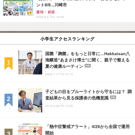
ント8/8...川崎市
趣味・娯楽
2026.8.6 Thu 16:45
小学生アクセスランキング
国菌「麹菌」をもっと日常に…Hakkaisan八
海醸造“あまさけ博士”に聞く、親子で整える
夏の健康ルーティン
PR
2026.7.17 Fri 10:15
子どもの目をブルーライトから守るには？ 調
査結果から見る保護者の危機意識
PR
2019.6.28 Fri 10:45
「熱中症警戒アラート」4/26から全国で運用
開始