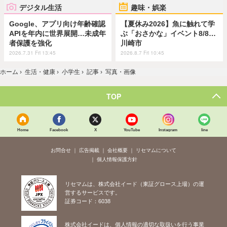
デジタル生活
趣味・娯楽
Google、アプリ向け年齢確認
【夏休み2026】魚に触れて学
APIを年内に世界展開…未成年
ぶ「おさかな」イベント8/8…
者保護を強化
川崎市
2026.7.31 Fri 13:45
2026.8.7 Fri 10:45
ホーム
›
生活・健康
›
小学生
›
記事
›
写真・画像
TOP
Home
Facebook
X
YouTube
Instagram
line
お問合せ
広告掲載
会社概要
リセマムについて
個人情報保護方針
リセマムは、株式会社イード（東証グロース上場）の運
営するサービスです。
証券コード：6038
株式会社イードは、個人情報の適切な取扱いを行う事業