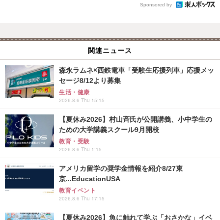
Sponsored by
関連ニュース
森永ラムネ×西鉄電車「受験生応援列車」応援メッ
セージ8/12より募集
生活・健康
2026.8.6 Thu 15:15
【夏休み2026】村山斉氏が公開講義、小中学生の
ための大学講義スクール9月開校
教育・受験
2026.8.6 Thu 1:15
アメリカ留学の奨学金情報を紹介8/27東
京...EducationUSA
教育イベント
2026.8.6 Thu 17:15
【夏休み2026】魚に触れて学ぶ「おさかな」イベ