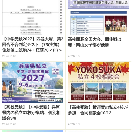
【中学受験2027】四谷大塚、第2
高校囲碁全国大会、団体戦は
回合不合判定テスト（7/5実施）
灘・南山女子部が優勝
偏差値…筑駒74・桜蔭70＜PR＞
2026.7.10
2026.8.5
【高校受験】【中学受験】兵庫
【高校受験】横須賀の私立4校が
県内の私立31校が集結、個別相
参加…合同相談会10/12
談会9/6
2026.7.28
2026.8.5