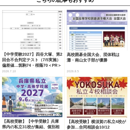
こちらの記事もおすすめ
【中学受験2027】四谷大塚、第2
高校囲碁全国大会、団体戦は
回合不合判定テスト（7/5実施）
灘・南山女子部が優勝
偏差値…筑駒74・桜蔭70＜PR＞
2026.7.10
2026.8.5
【高校受験】【中学受験】兵庫
【高校受験】横須賀の私立4校が
県内の私立31校が集結、個別相
参加…合同相談会10/12