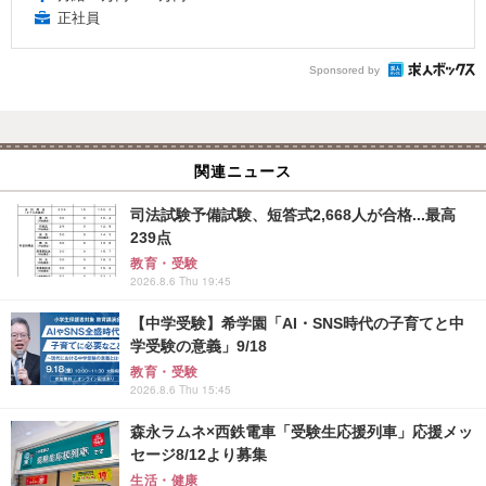
正社員
Sponsored by
関連ニュース
司法試験予備試験、短答式2,668人が合格...最高
239点
教育・受験
2026.8.6 Thu 19:45
【中学受験】希学園「AI・SNS時代の子育てと中
学受験の意義」9/18
教育・受験
2026.8.6 Thu 15:45
森永ラムネ×西鉄電車「受験生応援列車」応援メッ
セージ8/12より募集
生活・健康