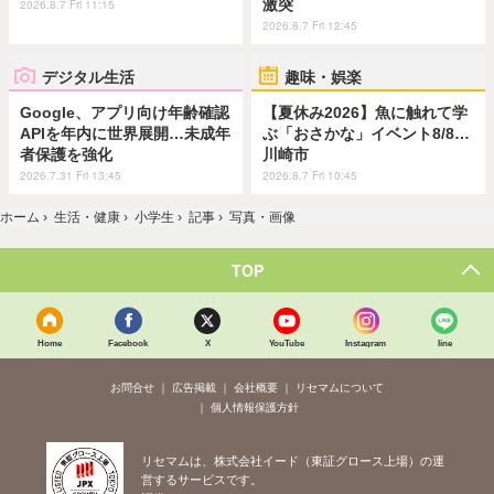
激突
2026.8.7 Fri 11:15
2026.8.7 Fri 12:45
デジタル生活
趣味・娯楽
Google、アプリ向け年齢確認
【夏休み2026】魚に触れて学
APIを年内に世界展開…未成年
ぶ「おさかな」イベント8/8…
者保護を強化
川崎市
2026.7.31 Fri 13:45
2026.8.7 Fri 10:45
ホーム
›
生活・健康
›
小学生
›
記事
›
写真・画像
TOP
Home
Facebook
X
YouTube
Instagram
line
お問合せ
広告掲載
会社概要
リセマムについて
個人情報保護方針
リセマムは、株式会社イード（東証グロース上場）の運
営するサービスです。