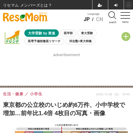
リセマム メンバーズ
Language
JP
/
CN
menu
search
大学受験 by 東進
医学部
東大受験
医専予備校徹底リサーチ
河合塾×東大特集
親子で考える大学選び
高校受験
中学受験
小学校受験
advertisement
共通テスト
夏休み
8月開催学校説明会・相談会
8月開催イベント・WS
全国公立高校 過去問
人気記事
自由研究教材（小学生向け）
自由研究教材（中学生向け）
ランキング
生活・健康
小学生
2022.10.28（金） 16:45
東京都の公立校のいじめ約6万件、小中学校で
増加…前年比1.4倍 4枚目の写真・画像