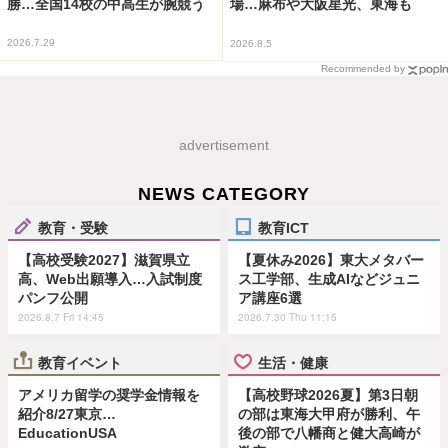
勝…全国14校の中高生が腕競う
場…麻布や大阪星光、東海も
2026.7.29
2026.8.5
Recommended by
advertisement
NEWS CATEGORY
教育・受験
教育ICT
【高校受験2027】滋賀県立
【夏休み2026】東大メタバー
高、Web出願導入…入試制度
ス工学部、生成AIなどジュニ
パンフ公開
ア講座6選
2026.8.7 Fri 14:45
2026.7.30 Thu 11:15
教育イベント
生活・健康
アメリカ留学の奨学金情報を
【高校野球2026夏】第3日朝
紹介8/27東京…
の部は東海大甲府が勝利、午
EducationUSA
後の部で八幡商と健大高崎が