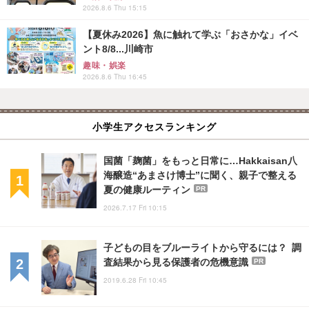
2026.8.6 Thu 15:15
【夏休み2026】魚に触れて学ぶ「おさかな」イベ
ント8/8...川崎市
趣味・娯楽
2026.8.6 Thu 16:45
小学生アクセスランキング
国菌「麹菌」をもっと日常に…Hakkaisan八
海醸造“あまさけ博士”に聞く、親子で整える
夏の健康ルーティン
PR
2026.7.17 Fri 10:15
子どもの目をブルーライトから守るには？ 調
査結果から見る保護者の危機意識
PR
2019.6.28 Fri 10:45