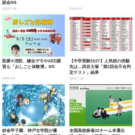
談会9/6
2026.7.28
2026.8.5
医療✕消防、縫合デモやAED講
【中学受験2027】人気校の併願
習も「おしごと体験博」9/5
先は…四谷大塚「第2回合不合判
定テスト」結果
2026.8.6
2026.7.16
砂金甲子園、神戸女学院が優
全国高校麻雀32チーム本選出