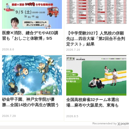
医療✕消防、縫合デモやAED講
【中学受験2027】人気校の併願
習も「おしごと体験博」9/5
先は…四谷大塚「第2回合不合判
定テスト」結果
2026.8.6
2026.7.16
砂金甲子園、神戸女学院が優
全国高校麻雀32チーム本選出
勝…全国14校の中高生が腕競う
場…麻布や大阪星光、東海も
2026.7.29
2026.8.5
Recommended by