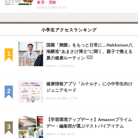
教育・受験
2026.8.5 Wed 16:15
小学生アクセスランキング
国菌「麹菌」をもっと日常に…Hakkaisan八
海醸造“あまさけ博士”に聞く、親子で整える
夏の健康ルーティン
PR
2026.7.17 Fri 10:15
健康情報アプリ「ルナルナ」に小中学生向け
ジュニアモード
2024.3.25 Mon 17:15
【学習環境アップデート】Amazonプライム
デー・編集部が選ぶマストバイアイテム
2026.7.7 Tue 19:10