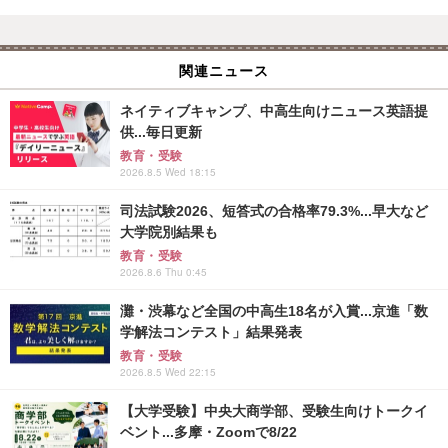
関連ニュース
ネイティブキャンプ、中高生向けニュース英語提
供...毎日更新
教育・受験
2026.8.5 Wed 18:15
司法試験2026、短答式の合格率79.3%...早大など
大学院別結果も
教育・受験
2026.8.6 Thu 0:45
灘・渋幕など全国の中高生18名が入賞...京進「数
学解法コンテスト」結果発表
教育・受験
2026.8.5 Wed 22:15
【大学受験】中央大商学部、受験生向けトークイ
ベント...多摩・Zoomで8/22