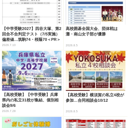
【中学受験2027】四谷大塚、第2
高校囲碁全国大会、団体戦は
回合不合判定テスト（7/5実施）
灘・南山女子部が優勝
偏差値…筑駒74・桜蔭70＜PR＞
2026.7.10
2026.8.5
【高校受験】【中学受験】兵庫
【高校受験】横須賀の私立4校が
県内の私立31校が集結、個別相
参加…合同相談会10/12
談会9/6
2026.7.28
2026.8.5