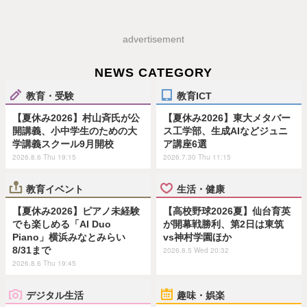
advertisement
NEWS CATEGORY
教育・受験
教育ICT
【夏休み2026】村山斉氏が公
【夏休み2026】東大メタバー
開講義、小中学生のための大
ス工学部、生成AIなどジュニ
学講義スクール9月開校
ア講座6選
2026.8.6 Thu 19:15
2026.7.30 Thu 11:15
教育イベント
生活・健康
【夏休み2026】ピアノ未経験
【高校野球2026夏】仙台育英
でも楽しめる「AI Duo
が開幕戦勝利、第2日は東筑
Piano」横浜みなとみらい
vs神村学園ほか
8/31まで
2026.8.5 Wed 20:32
2026.8.6 Thu 19:45
デジタル生活
趣味・娯楽