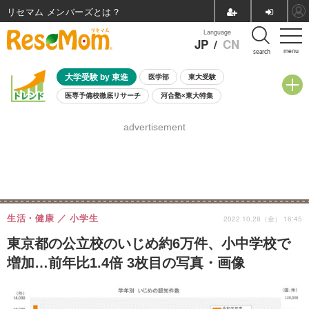
リセマム メンバーズ
Language
JP
/
CN
menu
search
大学受験 by 東進
医学部
東大受験
医専予備校徹底リサーチ
河合塾×東大特集
親子で考える大学選び
高校受験
中学受験
小学校受験
advertisement
共通テスト
夏休み
8月開催学校説明会・相談会
8月開催イベント・WS
全国公立高校 過去問
人気記事
自由研究教材（小学生向け）
自由研究教材（中学生向け）
ランキング
生活・健康
小学生
2022.10.28（金） 16:45
東京都の公立校のいじめ約6万件、小中学校で
増加…前年比1.4倍 3枚目の写真・画像