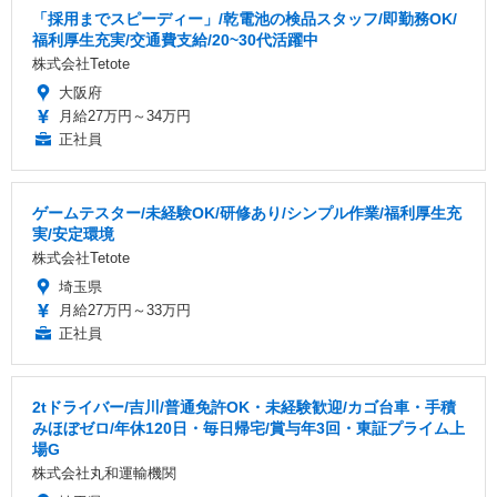
「採用までスピーディー」/乾電池の検品スタッフ/即勤務OK/
福利厚生充実/交通費支給/20~30代活躍中
株式会社Tetote
大阪府
月給27万円～34万円
正社員
ゲームテスター/未経験OK/研修あり/シンプル作業/福利厚生充
実/安定環境
株式会社Tetote
埼玉県
月給27万円～33万円
正社員
2tドライバー/吉川/普通免許OK・未経験歓迎/カゴ台車・手積
みほぼゼロ/年休120日・毎日帰宅/賞与年3回・東証プライム上
場G
株式会社丸和運輸機関