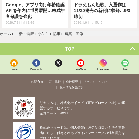
Google、アプリ向け年齢確認
ドラえもん短歌、入選作は
APIを年内に世界展開…未成年
11/20発売の新刊に収録…9/3
者保護を強化
締切
2026.7.31 Fri 13:45
2026.8.6 Thu 15:15
ホーム
›
生活・健康
›
小学生
›
記事
›
写真・画像
TOP
Home
Facebook
X
YouTube
Instagram
line
お問合せ
広告掲載
会社概要
リセマムについて
個人情報保護方針
リセマムは、株式会社イード（東証グロース上場）の運
営するサービスです。
証券コード：6038
株式会社イードは、個人情報の適切な取扱いを行う事業
者に対して付与されるプライバシーマークの付与認定を
受けています。