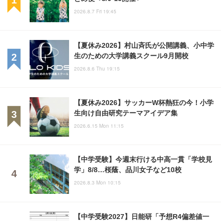
2026.8.7 Fri 19:45
【夏休み2026】村山斉氏が公開講義、小中学
生のための大学講義スクール9月開校
2026.8.6 Thu 19:15
【夏休み2026】サッカーW杯熱狂の今！小学
生向け自由研究テーマアイデア集
2026.6.15 Mon 11:15
【中学受験】今週末行ける中高一貫「学校見
学」8/8…桜蔭、品川女子など10校
2026.8.3 Mon 10:15
【中学受験2027】日能研「予想R4偏差値一