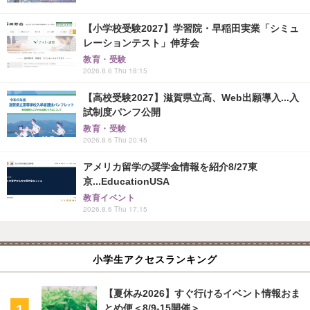
【小学校受験2027】学習院・早稲田実業「シミュ
レーションテスト」伸芽会
教育・受験
2026.8.6 Thu 18:15
【高校受験2027】滋賀県立高、Web出願導入...入
試制度パンフ公開
教育・受験
2026.8.6 Thu 20:45
アメリカ留学の奨学金情報を紹介8/27東
京...EducationUSA
教育イベント
2026.8.6 Thu 17:15
小学生アクセスランキング
【夏休み2026】すぐ行けるイベント情報おま
とめ便＜8/9-15開催＞