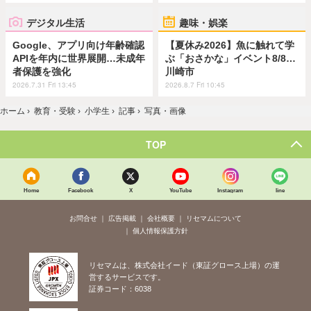
デジタル生活
趣味・娯楽
Google、アプリ向け年齢確認
【夏休み2026】魚に触れて学
APIを年内に世界展開…未成年
ぶ「おさかな」イベント8/8…
者保護を強化
川崎市
2026.7.31 Fri 13:45
2026.8.7 Fri 10:45
ホーム
›
教育・受験
›
小学生
›
記事
›
写真・画像
TOP
Home
Facebook
X
YouTube
Instagram
line
お問合せ
広告掲載
会社概要
リセマムについて
個人情報保護方針
リセマムは、株式会社イード（東証グロース上場）の運
営するサービスです。
証券コード：6038