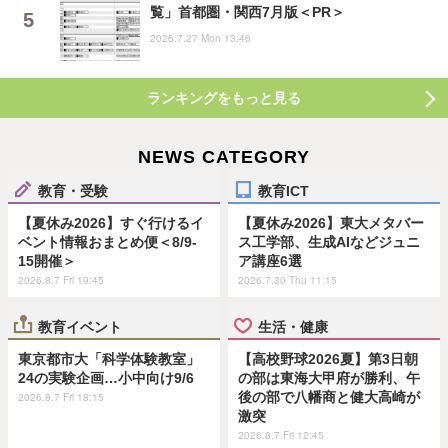
覧」首都圏・関西7月版＜PR＞
2026.7.27 Mon 13:46
ランキングをもっと見る
NEWS CATEGORY
教育・受験
教育ICT
【夏休み2026】すぐ行けるイ
【夏休み2026】東大メタバー
ベント情報おまとめ便＜8/9-
ス工学部、生成AIなどジュニ
15開催＞
ア講座6選
2026.8.7 Fri 19:45
2026.7.30 Thu 11:15
教育イベント
生活・健康
東京都市大「科学体験教室」
【高校野球2026夏】第3日朝
24の実験企画…小中向け9/6
の部は東海大甲府が勝利、午
後の部で八幡商と健大高崎が
2026.8.7 Fri 18:15
激突
2026.8.7 Fri 12:45