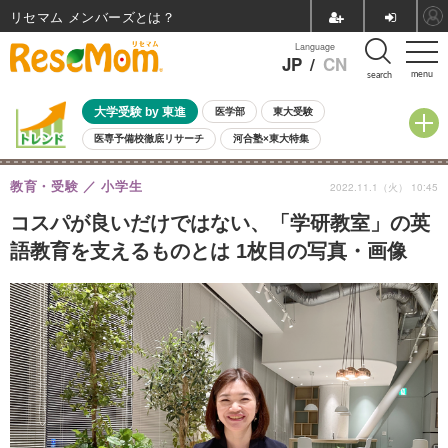
リセマム メンバーズ
Language
JP
/
CN
menu
search
大学受験 by 東進
医学部
東大受験
医専予備校徹底リサーチ
河合塾×東大特集
親子で考える大学選び
高校受験
中学受験
小学校受験
教育・受験
小学生
2022.11.1（火） 10:45
共通テスト
夏休み
8月開催学校説明会・相談会
8月開催イベント・WS
全国公立高校 過去問
人気記事
コスパが良いだけではない、「学研教室」の英
自由研究教材（小学生向け）
自由研究教材（中学生向け）
ランキング
語教育を支えるものとは 1枚目の写真・画像