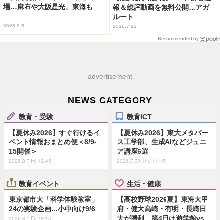
場…麻布や大阪星光、東海も
報＆総評動画を無料公開…アガ
ルート
2026.8.5
2026.7.21
Recommended by
advertisement
NEWS CATEGORY
教育・受験
教育ICT
【夏休み2026】すぐ行けるイ
【夏休み2026】東大メタバー
ベント情報おまとめ便＜8/9-
ス工学部、生成AIなどジュニ
15開催＞
ア講座6選
2026.8.7 Fri 19:45
2026.7.30 Thu 11:15
教育イベント
生活・健康
東京都市大「科学体験教室」
【高校野球2026夏】東海大甲
24の実験企画…小中向け9/6
府・健大高崎・有明・長崎日
大が勝利…第4日は遊学館vs
2026.8.7 Fri 18:15