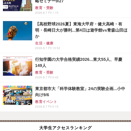
略セミナー9/27
教育・受験
2026.8.7 Fri 1:15
【高校野球2026夏】東海大甲府・健大高崎・有
明・長崎日大が勝利...第4日は遊学館vs青森山田ほ
か
生活・健康
2026.8.7 Fri 15:52
行知学園の大学合格実績2026...東大55人、早慶
149人
教育・受験
2026.8.7 Fri 0:45
東京都市大「科学体験教室」24の実験企画...小中
向け9/6
教育イベント
2026.8.7 Fri 0:15
大学生アクセスランキング