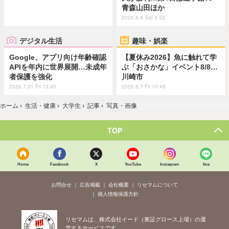
青森山田ほか
2026.8.8 Sat 9:52
デジタル生活
趣味・娯楽
Google、アプリ向け年齢確認
【夏休み2026】魚に触れて学
APIを年内に世界展開…未成年
ぶ「おさかな」イベント8/8…
者保護を強化
川崎市
2026.7.31 Fri 13:45
2026.8.7 Fri 10:45
ホーム
›
生活・健康
›
大学生
›
記事
›
写真・画像
TOP
Home
Facebook
X
YouTube
Instagram
line
お問合せ
広告掲載
会社概要
リセマムについて
個人情報保護方針
リセマムは、株式会社イード（東証グロース上場）の運
営するサービスです。