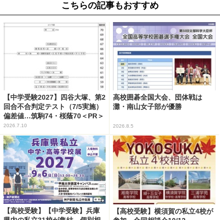
こちらの記事もおすすめ
【中学受験2027】四谷大塚、第2
高校囲碁全国大会、団体戦は
回合不合判定テスト（7/5実施）
灘・南山女子部が優勝
偏差値…筑駒74・桜蔭70＜PR＞
2026.7.10
2026.8.5
【高校受験】【中学受験】兵庫
【高校受験】横須賀の私立4校が
県内の私立31校が集結、個別相