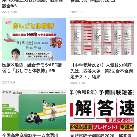
参加…合同相談会10/12
談会9/6
2026.7.28
2026.8.5
医療✕消防、縫合デモやAED講
【中学受験2027】人気校の併願
習も「おしごと体験博」9/5
先は…四谷大塚「第2回合不合判
定テスト」結果
2026.8.6
2026.7.16
全国高校麻雀32チーム本選出
司法試験予備試験2026、解答速