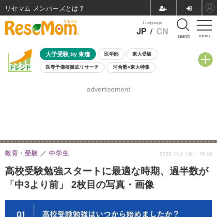
リセマム メンバーズ
Language
JP
/
CN
menu
search
大学受験 by 東進
医学部
東大受験
医専予備校徹底リサーチ
河合塾×東大特集
親子で考える大学選び
高校受験
中学受験
小学校受験
advertisement
共通テスト
夏休み
8月開催学校説明会・相談会
8月開催イベント・WS
全国公立高校 過去問
人気記事
自由研究教材（小学生向け）
自由研究教材（中学生向け）
ランキング
教育・受験
中学生
2022.11.4（金） 18:45
高校受験勉強スタートに最適な時期、過半数が
「中3より前」 2枚目の写真・画像