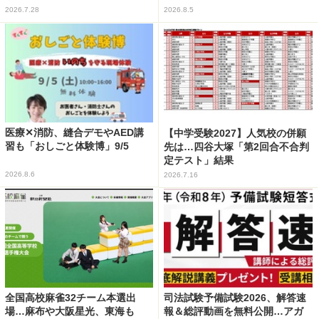
2026.7.28
2026.8.5
医療✕消防、縫合デモやAED講
【中学受験2027】人気校の併願
習も「おしごと体験博」9/5
先は…四谷大塚「第2回合不合判
定テスト」結果
2026.8.6
2026.7.16
全国高校麻雀32チーム本選出
司法試験予備試験2026、解答速
場…麻布や大阪星光、東海も
報＆総評動画を無料公開…アガ