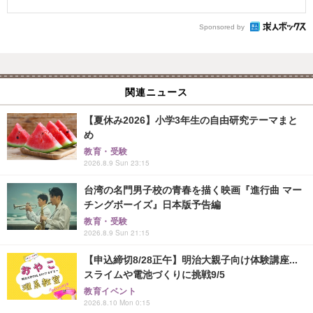
Sponsored by
関連ニュース
【夏休み2026】小学3年生の自由研究テーマまと
め
教育・受験
2026.8.9 Sun 23:15
台湾の名門男子校の青春を描く映画『進行曲 マー
チングボーイズ』日本版予告編
教育・受験
2026.8.9 Sun 21:15
【申込締切8/28正午】明治大親子向け体験講座...
スライムや電池づくりに挑戦9/5
教育イベント
2026.8.10 Mon 0:15