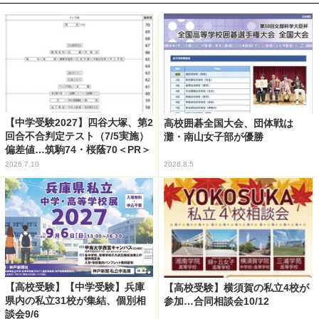
【中学受験2027】四谷大塚、第2
高校囲碁全国大会、団体戦は
回合不合判定テスト（7/5実施）
灘・南山女子部が優勝
偏差値…筑駒74・桜蔭70＜PR＞
2026.7.10
2026.8.5
【高校受験】【中学受験】兵庫
【高校受験】横須賀の私立4校が
県内の私立31校が集結、個別相
参加…合同相談会10/12
談会9/6