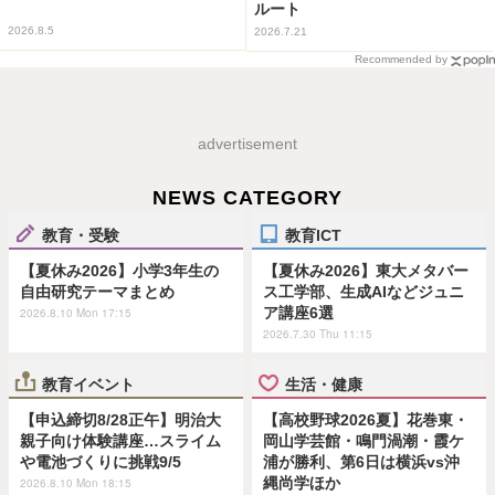
ルート
2026.8.5
2026.7.21
Recommended by
advertisement
NEWS CATEGORY
教育・受験
教育ICT
【夏休み2026】小学3年生の
【夏休み2026】東大メタバー
自由研究テーマまとめ
ス工学部、生成AIなどジュニ
ア講座6選
2026.8.10 Mon 17:15
2026.7.30 Thu 11:15
教育イベント
生活・健康
【申込締切8/28正午】明治大
【高校野球2026夏】花巻東・
親子向け体験講座…スライム
岡山学芸館・鳴門渦潮・霞ケ
や電池づくりに挑戦9/5
浦が勝利、第6日は横浜vs沖
縄尚学ほか
2026.8.10 Mon 18:15