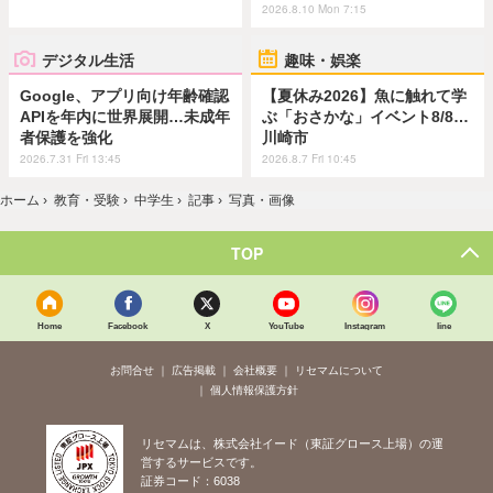
2026.8.10 Mon 7:15
デジタル生活
趣味・娯楽
Google、アプリ向け年齢確認
【夏休み2026】魚に触れて学
APIを年内に世界展開…未成年
ぶ「おさかな」イベント8/8…
者保護を強化
川崎市
2026.7.31 Fri 13:45
2026.8.7 Fri 10:45
ホーム
›
教育・受験
›
中学生
›
記事
›
写真・画像
TOP
Home
Facebook
X
YouTube
Instagram
line
お問合せ
広告掲載
会社概要
リセマムについて
個人情報保護方針
リセマムは、株式会社イード（東証グロース上場）の運
営するサービスです。
証券コード：6038