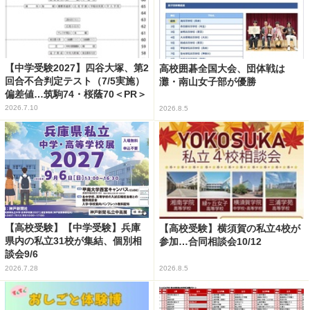
【中学受験2027】四谷大塚、第2
高校囲碁全国大会、団体戦は
回合不合判定テスト（7/5実施）
灘・南山女子部が優勝
偏差値…筑駒74・桜蔭70＜PR＞
2026.7.10
2026.8.5
【高校受験】【中学受験】兵庫
【高校受験】横須賀の私立4校が
県内の私立31校が集結、個別相
参加…合同相談会10/12
談会9/6
2026.7.28
2026.8.5