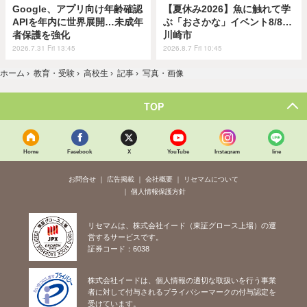
Google、アプリ向け年齢確認
【夏休み2026】魚に触れて学
APIを年内に世界展開…未成年
ぶ「おさかな」イベント8/8…
者保護を強化
川崎市
2026.7.31 Fri 13:45
2026.8.7 Fri 10:45
ホーム
›
教育・受験
›
高校生
›
記事
›
写真・画像
TOP
Home
Facebook
X
YouTube
Instagram
line
お問合せ
広告掲載
会社概要
リセマムについて
個人情報保護方針
リセマムは、株式会社イード（東証グロース上場）の運
営するサービスです。
証券コード：6038
株式会社イードは、個人情報の適切な取扱いを行う事業
者に対して付与されるプライバシーマークの付与認定を
受けています。