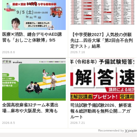
医療✕消防、縫合デモやAED講
【中学受験2027】人気校の併願
習も「おしごと体験博」9/5
先は…四谷大塚「第2回合不合判
定テスト」結果
2026.8.6
2026.7.16
全国高校麻雀32チーム本選出
司法試験予備試験2026、解答速
場…麻布や大阪星光、東海も
報＆総評動画を無料公開…アガ
ルート
2026.8.5
2026.7.21
Recommended by