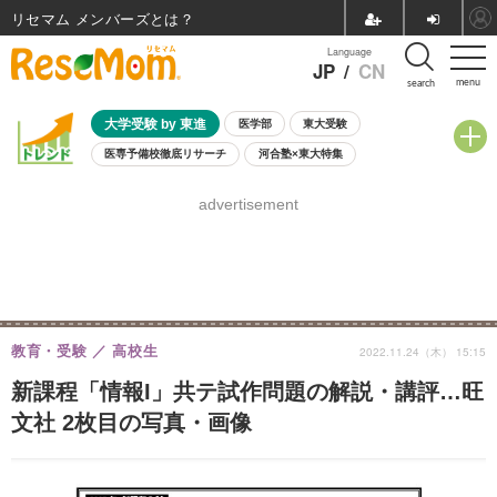
リセマム メンバーズ
Language
JP
/
CN
menu
search
大学受験 by 東進
医学部
東大受験
医専予備校徹底リサーチ
河合塾×東大特集
親子で考える大学選び
高校受験
中学受験
小学校受験
advertisement
共通テスト
夏休み
8月開催学校説明会・相談会
8月開催イベント・WS
全国公立高校 過去問
人気記事
自由研究教材（小学生向け）
自由研究教材（中学生向け）
ランキング
教育・受験
高校生
2022.11.24（木） 15:15
新課程「情報I」共テ試作問題の解説・講評…旺
文社 2枚目の写真・画像