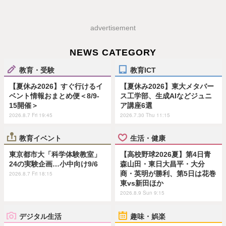
advertisement
NEWS CATEGORY
教育・受験
教育ICT
【夏休み2026】すぐ行けるイ
【夏休み2026】東大メタバー
ベント情報おまとめ便＜8/9-
ス工学部、生成AIなどジュニ
15開催＞
ア講座6選
2026.8.7 Fri 19:45
2026.7.30 Thu 11:15
教育イベント
生活・健康
東京都市大「科学体験教室」
【高校野球2026夏】第4日青
24の実験企画…小中向け9/6
森山田・東日大昌平・大分
商・英明が勝利、第5日は花巻
2026.8.7 Fri 18:15
東vs新田ほか
2026.8.9 Sun 9:15
デジタル生活
趣味・娯楽