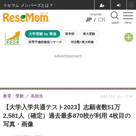
リセマム メンバーズ
Language
JP
/
CN
menu
search
大学受験 by 東進
医学部
東大受験
医専予備校徹底リサーチ
河合塾×東大特集
親子で考える大学選び
高校受験
中学受験
小学校受験
advertisement
共通テスト
夏休み
8月開催学校説明会・相談会
8月開催イベント・WS
全国公立高校 過去問
人気記事
自由研究教材（小学生向け）
自由研究教材（中学生向け）
ランキング
教育・受験
高校生
2022.12.6（火） 17:45
【大学入学共通テスト2023】志願者数51万
2,581人（確定）過去最多870校が利用 4枚目の
写真・画像