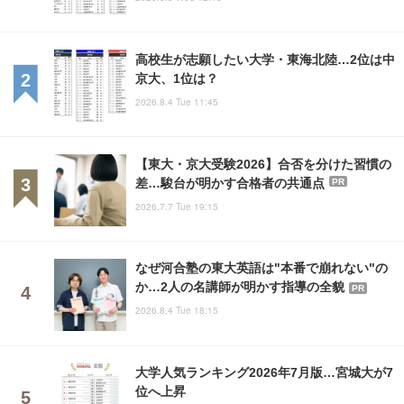
高校生が志願したい大学・東海北陸…2位は中
京大、1位は？
2026.8.4 Tue 11:45
【東大・京大受験2026】合否を分けた習慣の
差…駿台が明かす合格者の共通点
PR
2026.7.7 Tue 19:15
なぜ河合塾の東大英語は"本番で崩れない"の
か…2人の名講師が明かす指導の全貌
PR
2026.8.4 Tue 18:15
大学人気ランキング2026年7月版…宮城大が7
位へ上昇