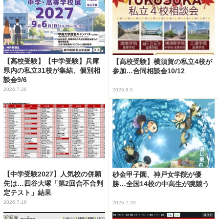
【高校受験】【中学受験】兵庫
【高校受験】横須賀の私立4校が
県内の私立31校が集結、個別相
参加…合同相談会10/12
談会9/6
2026.7.28
2026.8.5
【中学受験2027】人気校の併願
砂金甲子園、神戸女学院が優
先は…四谷大塚「第2回合不合判
勝…全国14校の中高生が腕競う
定テスト」結果
2026.7.16
2026.7.29