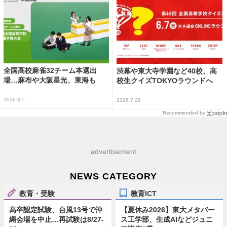
全国高校麻雀32チーム本選出
渋幕や東大寺学園など40校、高
場…麻布や大阪星光、東海も
校生クイズTOKYOラウンドへ
2026.8.5
2026.7.29
Recommended by
advertisement
NEWS CATEGORY
教育・受験
教育ICT
高卒認定試験、台風13号で沖
【夏休み2026】東大メタバー
縄会場を中止…再試験は8/27-
ス工学部、生成AIなどジュニ