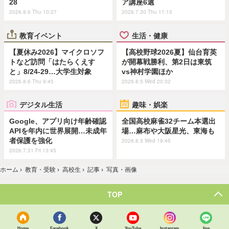
28
ア講座6選
2026.8.6 Thu 10:27
2026.7.30 Thu 11:15
教育イベント
生活・健康
【夏休み2026】マイクロソフ
【高校野球2026夏】仙台育英
トなど訪問「はたらくえす
が開幕戦勝利、第2日は東筑
と」8/24-29…大学生対象
vs神村学園ほか
2026.8.6 Thu 9:45
2026.8.5 Wed 20:32
デジタル生活
趣味・娯楽
Google、アプリ向け年齢確認
全国高校麻雀32チーム本選出
APIを年内に世界展開…未成年
場…麻布や大阪星光、東海も
者保護を強化
2026.8.5 Wed 19:45
2026.7.31 Fri 13:45
ホーム
›
教育・受験
›
高校生
›
記事
›
写真・画像
TOP
Home
Facebook
X
YouTube
Instagram
line