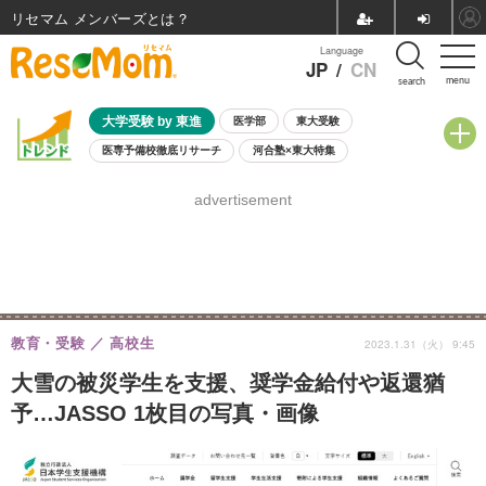
リセマム メンバーズ
Language
JP
/
CN
menu
search
大学受験 by 東進
医学部
東大受験
医専予備校徹底リサーチ
河合塾×東大特集
親子で考える大学選び
高校受験
中学受験
小学校受験
advertisement
共通テスト
夏休み
8月開催学校説明会・相談会
8月開催イベント・WS
全国公立高校 過去問
人気記事
自由研究教材（小学生向け）
自由研究教材（中学生向け）
ランキング
教育・受験
高校生
2023.1.31（火） 9:45
大雪の被災学生を支援、奨学金給付や返還猶
予…JASSO 1枚目の写真・画像