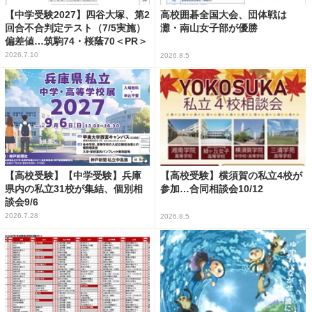
【中学受験2027】四谷大塚、第2
高校囲碁全国大会、団体戦は
回合不合判定テスト（7/5実施）
灘・南山女子部が優勝
偏差値…筑駒74・桜蔭70＜PR＞
2026.7.10
2026.8.5
【高校受験】【中学受験】兵庫
【高校受験】横須賀の私立4校が
県内の私立31校が集結、個別相
参加…合同相談会10/12
談会9/6
2026.7.28
2026.8.5