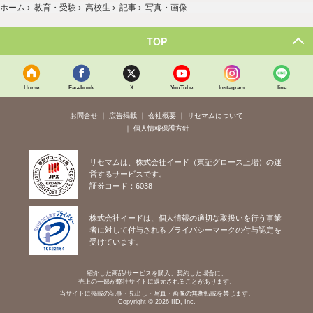
ホーム
›
教育・受験
›
高校生
›
記事
›
写真・画像
TOP
Home
Facebook
X
YouTube
Instagram
line
お問合せ
広告掲載
会社概要
リセマムについて
個人情報保護方針
リセマムは、株式会社イード（東証グロース上場）の運
営するサービスです。
証券コード：6038
株式会社イードは、個人情報の適切な取扱いを行う事業
者に対して付与されるプライバシーマークの付与認定を
受けています。
紹介した商品/サービスを購入、契約した場合に、
売上の一部が弊社サイトに還元されることがあります。
当サイトに掲載の記事・見出し・写真・画像の無断転載を禁じます。
Copyright © 2026 IID, Inc.