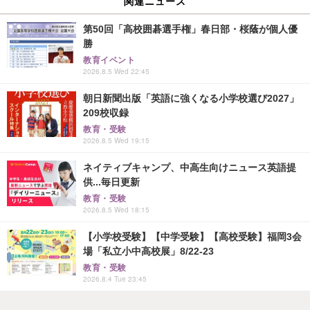
関連ニュース
第50回「高校囲碁選手権」春日部・桜蔭が個人優
勝
教育イベント
2026.8.5 Wed 22:45
朝日新聞出版「英語に強くなる小学校選び2027」
209校収録
教育・受験
2026.8.5 Wed 19:15
ネイティブキャンプ、中高生向けニュース英語提
供...毎日更新
教育・受験
2026.8.5 Wed 18:15
【小学校受験】【中学受験】【高校受験】福岡3会
場「私立小中高校展」8/22-23
教育・受験
2026.8.4 Tue 23:45