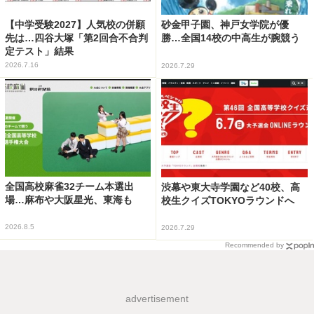
【中学受験2027】人気校の併願
砂金甲子園、神戸女学院が優
先は…四谷大塚「第2回合不合判
勝…全国14校の中高生が腕競う
定テスト」結果
2026.7.16
2026.7.29
全国高校麻雀32チーム本選出
渋幕や東大寺学園など40校、高
場…麻布や大阪星光、東海も
校生クイズTOKYOラウンドへ
2026.8.5
2026.7.29
Recommended by
advertisement