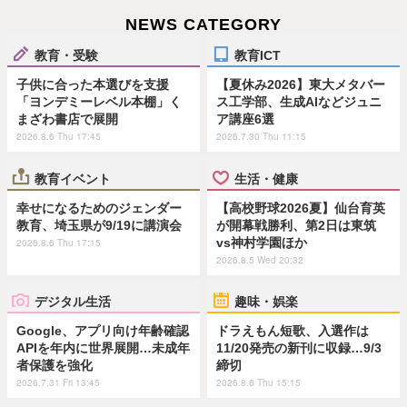
NEWS CATEGORY
教育・受験
教育ICT
子供に合った本選びを支援
【夏休み2026】東大メタバー
「ヨンデミーレベル本棚」く
ス工学部、生成AIなどジュニ
まざわ書店で展開
ア講座6選
2026.8.6 Thu 17:45
2026.7.30 Thu 11:15
教育イベント
生活・健康
幸せになるためのジェンダー
【高校野球2026夏】仙台育英
教育、埼玉県が9/19に講演会
が開幕戦勝利、第2日は東筑
vs神村学園ほか
2026.8.6 Thu 17:15
2026.8.5 Wed 20:32
デジタル生活
趣味・娯楽
Google、アプリ向け年齢確認
ドラえもん短歌、入選作は
APIを年内に世界展開…未成年
11/20発売の新刊に収録…9/3
者保護を強化
締切
2026.7.31 Fri 13:45
2026.8.6 Thu 15:15