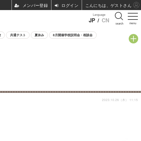
ログイン
こんにちは、ゲストさん
Language
JP
/
CN
menu
search
験
共通テスト
夏休み
8月開催学校説明会・相談会
2023.10.26（木） 11:15