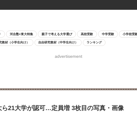
チ
河合塾×東大特集
親子で考える大学選び
高校受験
中学受験
小学校受
究教材（小学生向け）
自由研究教材（中学生向け）
ランキング
advertisement
大ら21大学が認可…定員増 3枚目の写真・画像