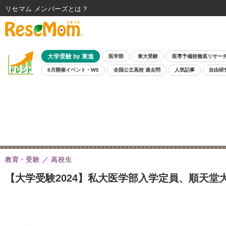
リセマム メンバーズ
大学受験 by 東進
医学部
東大受験
医専予備校徹底リサー
8月開催イベント・WS
全国公立高校 過去問
人気記事
自由研
教育・受験
高校生
【大学受験2024】私大医学部入学定員、順天堂