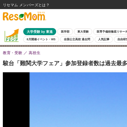
リセマム メンバーズ
大学受験 by 東進
医学部
東大受験
医専予備校徹底リサー
8月開催イベント・WS
全国公立高校 過去問
人気記事
自由研
教育・受験
高校生
駿台「難関大学フェア」参加登録者数は過去最多