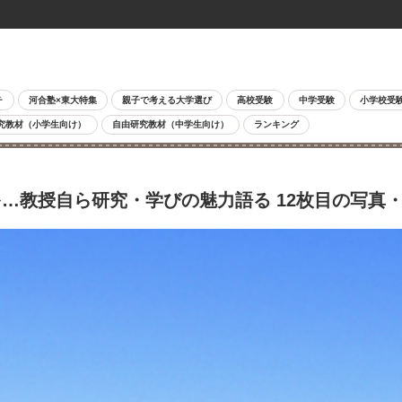
チ
河合塾×東大特集
親子で考える大学選び
高校受験
中学受験
小学校受
究教材（小学生向け）
自由研究教材（中学生向け）
ランキング
…教授自ら研究・学びの魅力語る 12枚目の写真