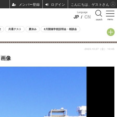
ログイン
こんにちは、ゲストさん
Language
JP
/
CN
menu
search
験
共通テスト
夏休み
8月開催学校説明会・相談会
2023.10.27（金） 10:45
・画像