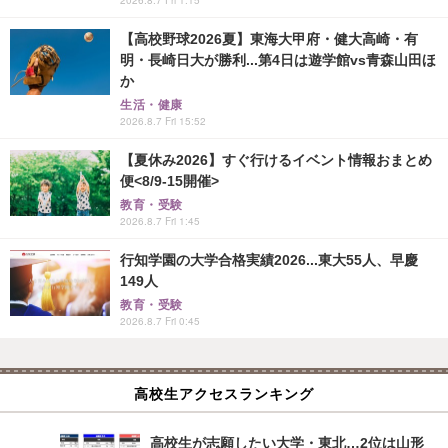
【高校野球2026夏】東海大甲府・健大高崎・有
明・長崎日大が勝利...第4日は遊学館vs青森山田ほ
か
生活・健康
2026.8.7 Fri 15:52
【夏休み2026】すぐ行けるイベント情報おまとめ
便<8/9-15開催>
教育・受験
2026.8.7 Fri 1:45
行知学園の大学合格実績2026...東大55人、早慶
149人
教育・受験
2026.8.7 Fri 0:45
高校生アクセスランキング
高校生が志願したい大学・東北…2位は山形