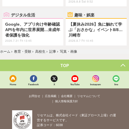
2026.8.8 Sat 9:52
デジタル生活
趣味・娯楽
Google、アプリ向け年齢確認
【夏休み2026】魚に触れて学
APIを年内に世界展開…未成年
ぶ「おさかな」イベント8/8…
者保護を強化
川崎市
2026.7.31 Fri 13:45
2026.8.7 Fri 10:45
ホーム
›
教育・受験
›
高校生
›
記事
›
写真・画像
TOP
Home
Facebook
X
YouTube
Instagram
line
お問合せ
広告掲載
会社概要
リセマムについて
個人情報保護方針
リセマムは、株式会社イード（東証グロース上場）の運
営するサービスです。
証券コード：6038