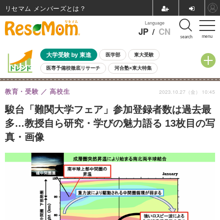
リセマム メンバーズ
Language
JP
/
CN
menu
search
大学受験 by 東進
医学部
東大受験
医専予備校徹底リサーチ
河合塾×東大特集
親子で考える大学選び
高校受験
中学受験
小学校受験
教育・受験
高校生
2023.10.27（金） 10:45
共通テスト
夏休み
8月開催学校説明会・相談会
8月開催イベント・WS
全国公立高校 過去問
人気記事
駿台「難関大学フェア」参加登録者数は過去最
自由研究教材（小学生向け）
自由研究教材（中学生向け）
ランキング
多…教授自ら研究・学びの魅力語る 13枚目の写
真・画像