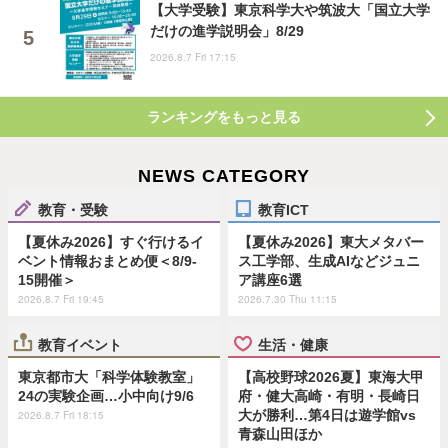
【大学受験】東京科学大や筑波大「国立大学
だけの進学説明会」8/29
2026.8.7 Fri 17:15
ランキングをもっと見る
NEWS CATEGORY
教育・受験
教育ICT
【夏休み2026】すぐ行けるイ
【夏休み2026】東大メタバー
ベント情報おまとめ便＜8/9-
ス工学部、生成AIなどジュニ
15開催＞
ア講座6選
2026.8.7 Fri 19:45
2026.7.30 Thu 11:15
教育イベント
生活・健康
東京都市大「科学体験教室」
【高校野球2026夏】東海大甲
24の実験企画…小中向け9/6
府・健大高崎・有明・長崎日
大が勝利…第4日は遊学館vs
2026.8.7 Fri 18:15
青森山田ほか