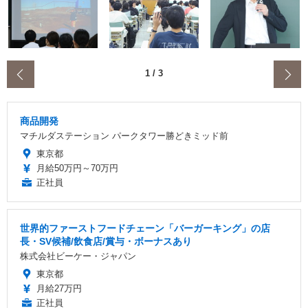
‹
1
/
3
商品開発
マチルダステーション パークタワー勝どきミッド前
東京都
月給50万円～70万円
正社員
世界的ファーストフードチェーン「バーガーキング」の店
長・SV候補/飲食店/賞与・ボーナスあり
株式会社ビーケー・ジャパン
東京都
月給27万円
正社員