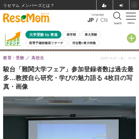
リセマム メンバーズ
Language
JP
/
CN
menu
search
大学受験 by 東進
医学部
東大受験
医専予備校徹底リサーチ
河合塾×東大特集
親子で考える大学選び
高校受験
中学受験
小学校受験
教育・受験
高校生
2023.10.27（金） 10:45
共通テスト
夏休み
8月開催学校説明会・相談会
8月開催イベント・WS
全国公立高校 過去問
人気記事
駿台「難関大学フェア」参加登録者数は過去最
自由研究教材（小学生向け）
自由研究教材（中学生向け）
ランキング
多…教授自ら研究・学びの魅力語る 4枚目の写
真・画像