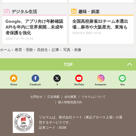
デジタル生活
趣味・娯楽
Google、アプリ向け年齢確認
全国高校麻雀32チーム本選出
APIを年内に世界展開…未成年
場…麻布や大阪星光、東海も
者保護を強化
2026.8.5 Wed 19:45
2026.7.31 Fri 13:45
ホーム
›
教育・受験
›
高校生
›
記事
›
写真・画像
TOP
Home
Facebook
X
YouTube
Instagram
line
お問合せ
広告掲載
会社概要
リセマムについて
個人情報保護方針
リセマムは、株式会社イード（東証グロース上場）の運
営するサービスです。
証券コード：6038