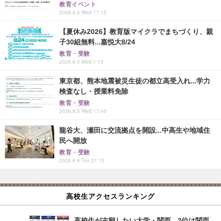
教育イベント
2026.8.5 Wed 17:15
【夏休み2026】教育版マイクラでまちづくり、親
子30組無料...嘉悦大8/24
教育・受験
2026.8.5 Wed 1:15
東京都、熊本地震被災生徒の都立高受入れ...学力
検査なし・授業料免除
教育・受験
2026.8.5 Wed 17:45
龍谷大、瀬田に交流拠点を開設...中高生や地域住
民へ開放
教育・受験
2026.8.4 Tue 21:15
高校生アクセスランキング
高校生が志願したい大学・関西…2位は関西