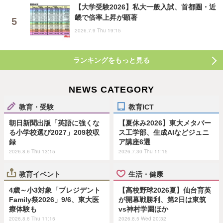
【大学受験2026】私大一般入試、首都圏・近
畿で倍率上昇が顕著
2026.7.9 Thu 19:15
ランキングをもっと見る
NEWS CATEGORY
教育・受験
教育ICT
朝日新聞出版「英語に強くな
【夏休み2026】東大メタバー
る小学校選び2027」209校収
ス工学部、生成AIなどジュニ
録
ア講座6選
2026.8.6 Thu 13:15
2026.7.30 Thu 11:15
教育イベント
生活・健康
4歳～小3対象「プレジデント
【高校野球2026夏】仙台育英
Family祭2026」9/6、東大医
が開幕戦勝利、第2日は東筑
療体験も
vs神村学園ほか
2026.8.6 Thu 11:15
2026.8.5 Wed 20:32