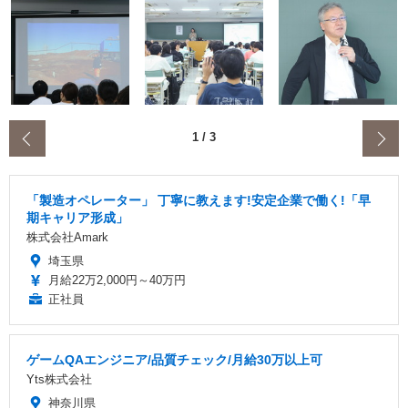
‹
1
/
3
「製造オペレーター」 丁寧に教えます!安定企業で働く!「早
期キャリア形成」
株式会社Amark
埼玉県
月給22万2,000円～40万円
正社員
ゲームQAエンジニア/品質チェック/月給30万以上可
Yts株式会社
神奈川県