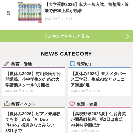
【大学受験2026】私大一般入試、首都圏・近
畿で倍率上昇が顕著
2026.7.9 Thu 19:15
ランキングをもっと見る
NEWS CATEGORY
教育・受験
教育ICT
【夏休み2026】村山斉氏が公
【夏休み2026】東大メタバー
開講義、小中学生のための大
ス工学部、生成AIなどジュニ
学講義スクール9月開校
ア講座6選
2026.8.6 Thu 19:15
2026.7.30 Thu 11:15
教育イベント
生活・健康
【夏休み2026】ピアノ未経験
【高校野球2026夏】仙台育英
でも楽しめる「AI Duo
が開幕戦勝利、第2日は東筑
Piano」横浜みなとみらい
vs神村学園ほか
8/31まで
2026.8.5 Wed 20:32