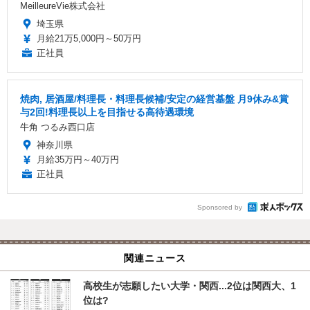
MeilleureVie株式会社
埼玉県
月給21万5,000円～50万円
正社員
焼肉, 居酒屋/料理長・料理長候補/安定の経営基盤 月9休み&賞
与2回!料理長以上を目指せる高待遇環境
牛角 つるみ西口店
神奈川県
月給35万円～40万円
正社員
Sponsored by
関連ニュース
高校生が志願したい大学・関西...2位は関西大、1
位は?