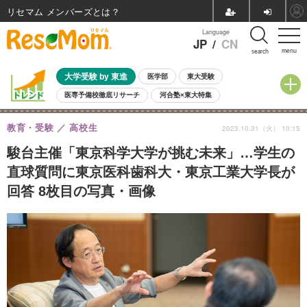
リセマム メンバーズ
Language
JP
/
CN
menu
search
大学受験 by 東進
医学部
東大受験
医専予備校徹底リサーチ
河合塾×東大特集
親子で考える大学選び
高校受験
中学受験
小学校受験
教育・受験
高校生
2023.10.31（火） 10:15
共通テスト
夏休み
8月開催学校説明会・相談会
8月開催イベント・WS
全国公立高校 過去問
人気記事
駿台主催「東京科学大学が挑む未来」…学生の
自由研究教材（小学生向け）
自由研究教材（中学生向け）
ランキング
直球質問に東京医科歯科大・東京工業大学長が
回答 8枚目の写真・画像