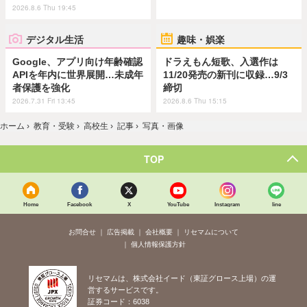
2026.8.6 Thu 19:45
デジタル生活
趣味・娯楽
Google、アプリ向け年齢確認
ドラえもん短歌、入選作は
APIを年内に世界展開…未成年
11/20発売の新刊に収録…9/3
者保護を強化
締切
2026.7.31 Fri 13:45
2026.8.6 Thu 15:15
ホーム
›
教育・受験
›
高校生
›
記事
›
写真・画像
TOP
Home
Facebook
X
YouTube
Instagram
line
お問合せ
広告掲載
会社概要
リセマムについて
個人情報保護方針
リセマムは、株式会社イード（東証グロース上場）の運
営するサービスです。
証券コード：6038