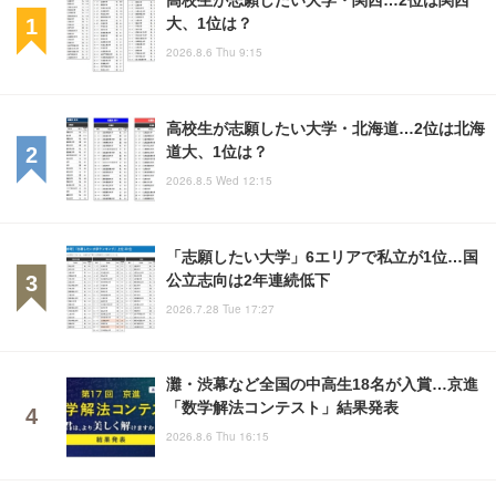
大、1位は？
2026.8.6 Thu 9:15
高校生が志願したい大学・北海道…2位は北海
道大、1位は？
2026.8.5 Wed 12:15
「志願したい大学」6エリアで私立が1位…国
公立志向は2年連続低下
2026.7.28 Tue 17:27
灘・渋幕など全国の中高生18名が入賞…京進
「数学解法コンテスト」結果発表
2026.8.6 Thu 16:15