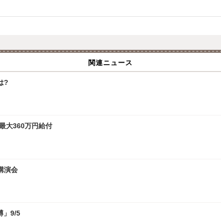
関連ニュース
は?
最大360万円給付
講演会
」9/5