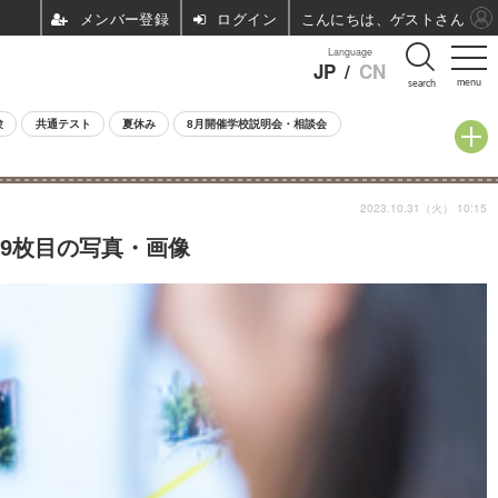
ログイン
こんにちは、ゲストさん
Language
JP
/
CN
menu
search
験
共通テスト
夏休み
8月開催学校説明会・相談会
2023.10.31（火） 10:15
9枚目の写真・画像