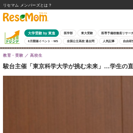
リセマム メンバーズ
大学受験 by 東進
医学部
東大受験
医専予備校徹底リサー
8月開催イベント・WS
全国公立高校 過去問
人気記事
自由研
教育・受験
高校生
駿台主催「東京科学大学が挑む未来」…学生の直