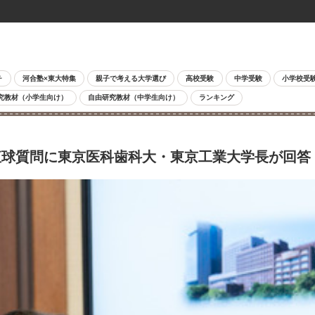
チ
河合塾×東大特集
親子で考える大学選び
高校受験
中学受験
小学校受
究教材（小学生向け）
自由研究教材（中学生向け）
ランキング
球質問に東京医科歯科大・東京工業大学長が回答 