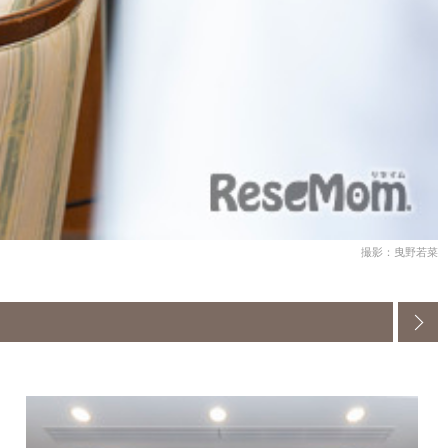
撮影：曳野若菜