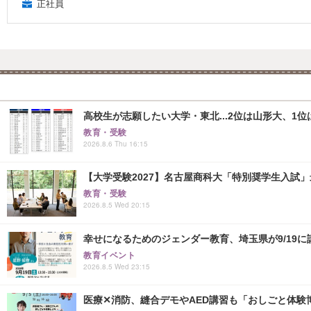
正社員
高校生が志願したい大学・東北...2位は山形大、1位
教育・受験
2026.8.6 Thu 16:15
【大学受験2027】名古屋商科大「特別奨学生入試」
教育・受験
2026.8.5 Wed 20:15
幸せになるためのジェンダー教育、埼玉県が9/19に
教育イベント
2026.8.5 Wed 23:15
医療✕消防、縫合デモやAED講習も「おしごと体験博