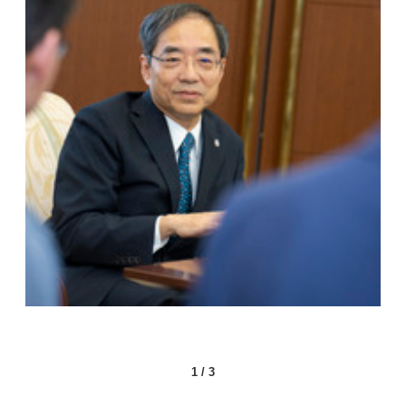
1
/
3