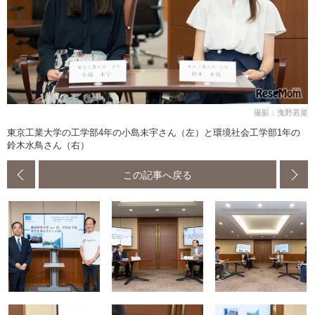
撮影：曳野若菜
東京工業大学の工学部4年の小島未宇さん（左）と環境社会工学部1年の
鈴木水鳥さん（右）
この記事へ戻る