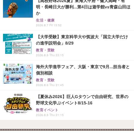
【高校野球2026夏】東海大甲府・健大高崎・有
明・長崎日大が勝利...第4日は遊学館vs青森山田ほ
か
生活・健康
2026.8.7 Fri 15:52
【大学受験】東京科学大や筑波大「国立大学だけ
の進学説明会」8/29
教育・受験
2026.8.6 Thu 23:15
海外大学進学フェア、大阪・東京で9月...担当者と
個別相談
教育・受験
2026.8.6 Thu 21:45
【夏休み2026】巨人Gタウンで自由研究、世界の
野球文化学ぶイベント8/15-16
教育イベント
2026.8.6 Thu 21:15