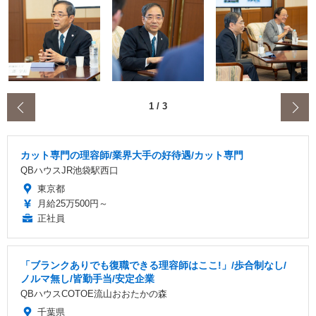
‹
1
/
3
カット専門の理容師/業界大手の好待遇/カット専門
QBハウスJR池袋駅西口
東京都
月給25万500円～
正社員
「ブランクありでも復職できる理容師はここ!」/歩合制なし/
ノルマ無し/皆勤手当/安定企業
QBハウスCOTOE流山おおたかの森
千葉県