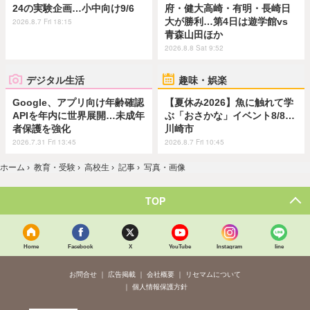
24の実験企画…小中向け9/6
府・健大高崎・有明・長崎日
大が勝利…第4日は遊学館vs
2026.8.7 Fri 18:15
青森山田ほか
2026.8.8 Sat 9:52
デジタル生活
趣味・娯楽
Google、アプリ向け年齢確認
【夏休み2026】魚に触れて学
APIを年内に世界展開…未成年
ぶ「おさかな」イベント8/8…
者保護を強化
川崎市
2026.7.31 Fri 13:45
2026.8.7 Fri 10:45
ホーム
›
教育・受験
›
高校生
›
記事
›
写真・画像
TOP
Home
Facebook
X
YouTube
Instagram
line
お問合せ
広告掲載
会社概要
リセマムについて
個人情報保護方針