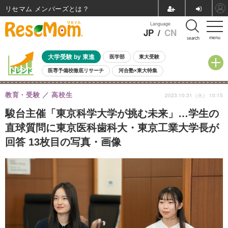
リセマム メンバーズ
Language
JP
/
CN
menu
search
大学受験 by 東進
医学部
東大受験
医専予備校徹底リサーチ
河合塾×東大特集
親子で考える大学選び
高校受験
中学受験
小学校受験
教育・受験
高校生
2023.10.31（火） 10:15
共通テスト
夏休み
8月開催学校説明会・相談会
8月開催イベント・WS
全国公立高校 過去問
人気記事
駿台主催「東京科学大学が挑む未来」…学生の
自由研究教材（小学生向け）
自由研究教材（中学生向け）
ランキング
直球質問に東京医科歯科大・東京工業大学長が
回答 13枚目の写真・画像