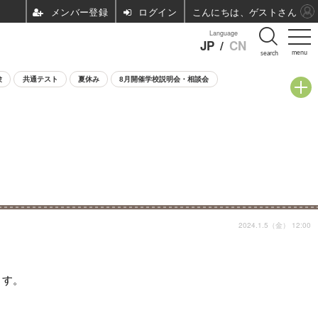
ログイン
こんにちは、ゲストさん
Language
JP
/
CN
menu
search
験
共通テスト
夏休み
8月開催学校説明会・相談会
2024.1.5（金） 12:00
ます。