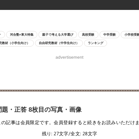
チ
河合塾×東大特集
親子で考える大学選び
高校受験
中学受験
小学校受
究教材（小学生向け）
自由研究教材（中学生向け）
ランキング
advertisement
問題・正答 8枚目の写真・画像
この記事は会員限定です。会員登録すると続きをお読みいただけ
残り: 27文字/全文: 28文字