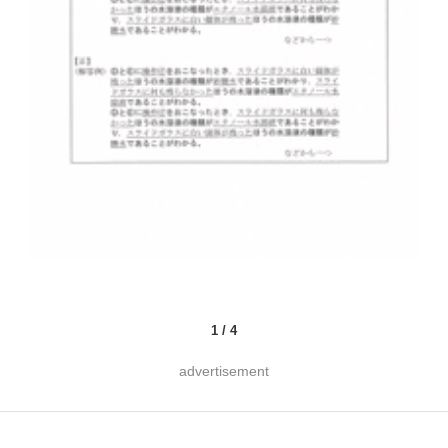
1
/
4
advertisement