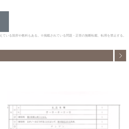
えている箇所や教科もある。※掲載されている問題・正答の無断転載、転用を禁止する。