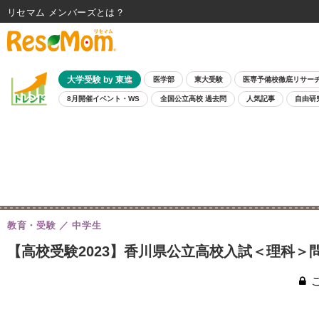
リセマム メンバーズ
大学受験 by 東進
医学部
東大受験
医専予備校徹底リサー
8月開催イベント・WS
全国公立高校 過去問
人気記事
自由研
教育・受験
中学生
【高校受験2023】香川県公立高校入試＜理科＞