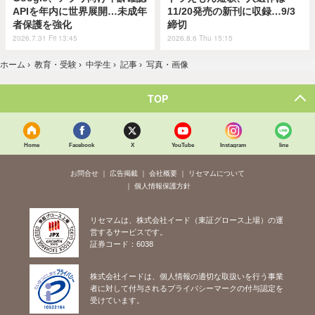
APIを年内に世界展開…未成年
11/20発売の新刊に収録…9/3
者保護を強化
締切
2026.7.31 Fri 13:45
2026.8.6 Thu 15:15
ホーム
›
教育・受験
›
中学生
›
記事
›
写真・画像
TOP
Home
Facebook
X
YouTube
Instagram
line
お問合せ
広告掲載
会社概要
リセマムについて
個人情報保護方針
リセマムは、株式会社イード（東証グロース上場）の運
営するサービスです。
証券コード：6038
株式会社イードは、個人情報の適切な取扱いを行う事業
者に対して付与されるプライバシーマークの付与認定を
受けています。