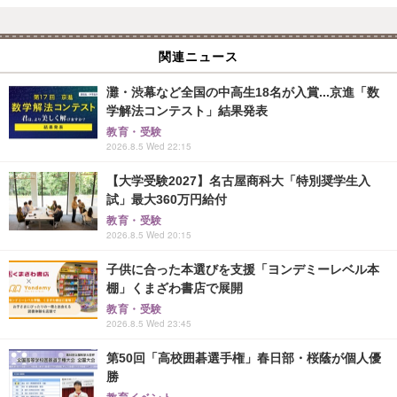
関連ニュース
灘・渋幕など全国の中高生18名が入賞...京進「数
学解法コンテスト」結果発表
教育・受験
2026.8.5 Wed 22:15
【大学受験2027】名古屋商科大「特別奨学生入
試」最大360万円給付
教育・受験
2026.8.5 Wed 20:15
子供に合った本選びを支援「ヨンデミーレベル本
棚」くまざわ書店で展開
教育・受験
2026.8.5 Wed 23:45
第50回「高校囲碁選手権」春日部・桜蔭が個人優
勝