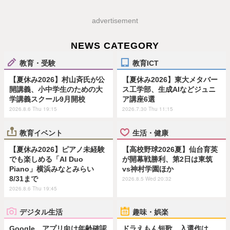
advertisement
NEWS CATEGORY
教育・受験
教育ICT
【夏休み2026】村山斉氏が公
【夏休み2026】東大メタバー
開講義、小中学生のための大
ス工学部、生成AIなどジュニ
学講義スクール9月開校
ア講座6選
2026.8.6 Thu 19:15
2026.7.30 Thu 11:15
教育イベント
生活・健康
【夏休み2026】ピアノ未経験
【高校野球2026夏】仙台育英
でも楽しめる「AI Duo
が開幕戦勝利、第2日は東筑
Piano」横浜みなとみらい
vs神村学園ほか
8/31まで
2026.8.5 Wed 20:32
2026.8.6 Thu 19:45
デジタル生活
趣味・娯楽
Google、アプリ向け年齢確認
ドラえもん短歌、入選作は