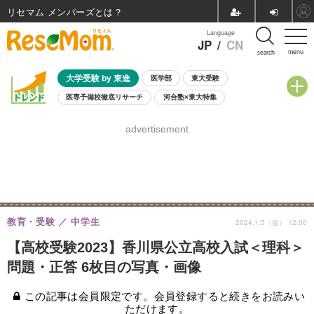
リセマム メンバーズ
Language
JP
/
CN
menu
search
大学受験 by 東進
医学部
東大受験
医専予備校徹底リサーチ
河合塾×東大特集
親子で考える大学選び
高校受験
中学受験
小学校受験
advertisement
共通テスト
夏休み
8月開催学校説明会・相談会
8月開催イベント・WS
全国公立高校 過去問
人気記事
自由研究教材（小学生向け）
自由研究教材（中学生向け）
ランキング
教育・受験
中学生
2024.1.5（金） 12:00
【高校受験2023】香川県公立高校入試＜理科＞
問題・正答 6枚目の写真・画像
この記事は会員限定です。会員登録すると続きをお読みい
ただけます。