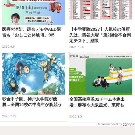
医療✕消防、縫合デモやAED講
【中学受験2027】人気校の併願
習も「おしごと体験博」9/5
先は…四谷大塚「第2回合不合判
定テスト」結果
2026.8.6
2026.7.16
砂金甲子園、神戸女学院が優
全国高校麻雀32チーム本選出
勝…全国14校の中高生が腕競う
場…麻布や大阪星光、東海も
2026.7.29
2026.8.5
Recommended by