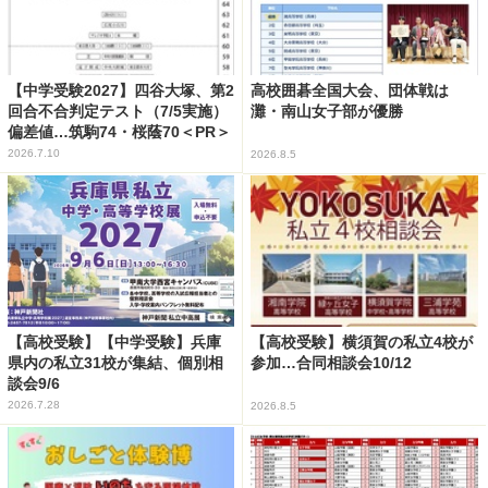
【中学受験2027】四谷大塚、第2
高校囲碁全国大会、団体戦は
回合不合判定テスト（7/5実施）
灘・南山女子部が優勝
偏差値…筑駒74・桜蔭70＜PR＞
2026.7.10
2026.8.5
【高校受験】【中学受験】兵庫
【高校受験】横須賀の私立4校が
県内の私立31校が集結、個別相
参加…合同相談会10/12
談会9/6
2026.7.28
2026.8.5