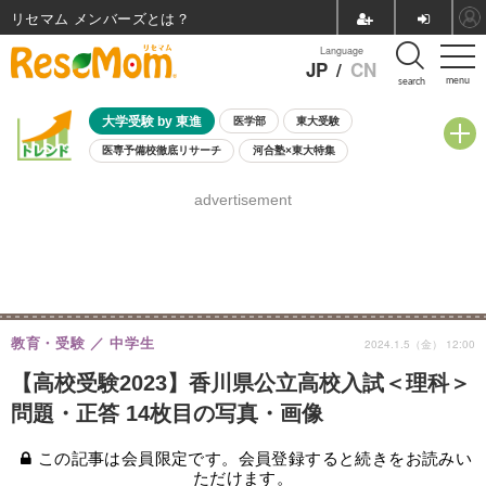
リセマム メンバーズ
Language
JP
/
CN
menu
search
大学受験 by 東進
医学部
東大受験
医専予備校徹底リサーチ
河合塾×東大特集
親子で考える大学選び
高校受験
中学受験
小学校受験
advertisement
共通テスト
夏休み
8月開催学校説明会・相談会
8月開催イベント・WS
全国公立高校 過去問
人気記事
自由研究教材（小学生向け）
自由研究教材（中学生向け）
ランキング
教育・受験
中学生
2024.1.5（金） 12:00
【高校受験2023】香川県公立高校入試＜理科＞
問題・正答 14枚目の写真・画像
この記事は会員限定です。会員登録すると続きをお読みい
ただけます。