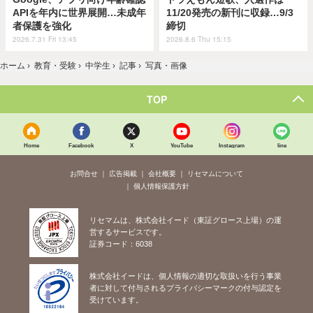
APIを年内に世界展開…未成年
11/20発売の新刊に収録…9/3
者保護を強化
締切
2026.7.31 Fri 13:45
2026.8.6 Thu 15:15
ホーム
›
教育・受験
›
中学生
›
記事
›
写真・画像
TOP
Home
Facebook
X
YouTube
Instagram
line
お問合せ
広告掲載
会社概要
リセマムについて
個人情報保護方針
リセマムは、株式会社イード（東証グロース上場）の運
営するサービスです。
証券コード：6038
株式会社イードは、個人情報の適切な取扱いを行う事業
者に対して付与されるプライバシーマークの付与認定を
受けています。