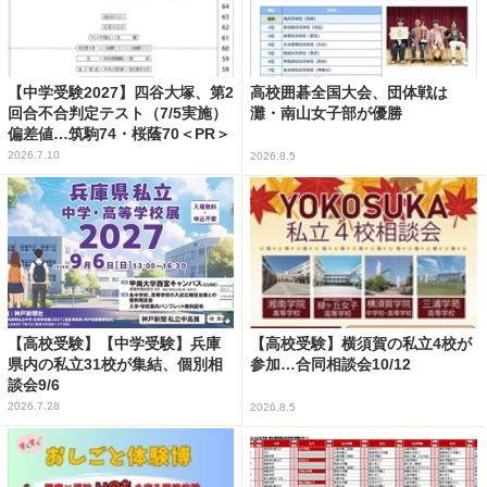
【中学受験2027】四谷大塚、第2
高校囲碁全国大会、団体戦は
回合不合判定テスト（7/5実施）
灘・南山女子部が優勝
偏差値…筑駒74・桜蔭70＜PR＞
2026.7.10
2026.8.5
【高校受験】【中学受験】兵庫
【高校受験】横須賀の私立4校が
県内の私立31校が集結、個別相
参加…合同相談会10/12
談会9/6
2026.7.28
2026.8.5