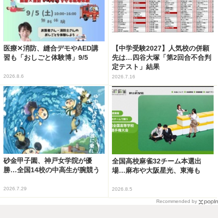
医療✕消防、縫合デモやAED講
【中学受験2027】人気校の併願
習も「おしごと体験博」9/5
先は…四谷大塚「第2回合不合判
定テスト」結果
2026.8.6
2026.7.16
砂金甲子園、神戸女学院が優
全国高校麻雀32チーム本選出
勝…全国14校の中高生が腕競う
場…麻布や大阪星光、東海も
2026.7.29
2026.8.5
Recommended by