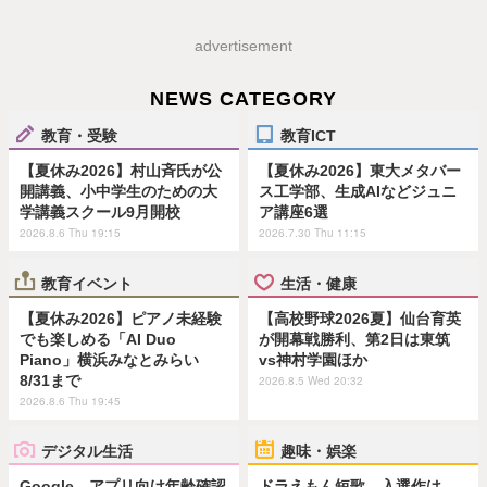
advertisement
NEWS CATEGORY
教育・受験
教育ICT
【夏休み2026】村山斉氏が公
【夏休み2026】東大メタバー
開講義、小中学生のための大
ス工学部、生成AIなどジュニ
学講義スクール9月開校
ア講座6選
2026.8.6 Thu 19:15
2026.7.30 Thu 11:15
教育イベント
生活・健康
【夏休み2026】ピアノ未経験
【高校野球2026夏】仙台育英
でも楽しめる「AI Duo
が開幕戦勝利、第2日は東筑
Piano」横浜みなとみらい
vs神村学園ほか
8/31まで
2026.8.5 Wed 20:32
2026.8.6 Thu 19:45
デジタル生活
趣味・娯楽
Google、アプリ向け年齢確認
ドラえもん短歌、入選作は