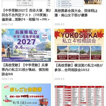
【中学受験2027】四谷大塚、第2
高校囲碁全国大会、団体戦は
回合不合判定テスト（7/5実施）
灘・南山女子部が優勝
偏差値…筑駒74・桜蔭70＜PR＞
2026.7.10
2026.8.5
【高校受験】【中学受験】兵庫
【高校受験】横須賀の私立4校が
県内の私立31校が集結、個別相
参加…合同相談会10/12
談会9/6
2026.7.28
2026.8.5