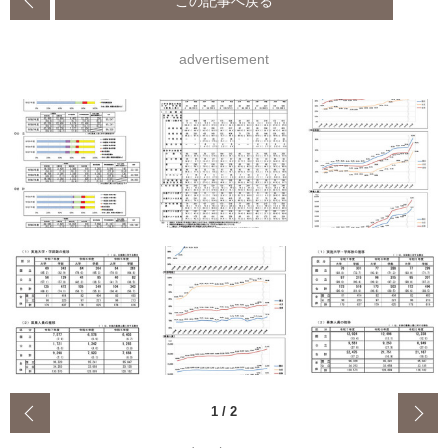
advertisement
‹
1
/
2