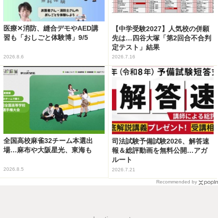
医療✕消防、縫合デモやAED講
【中学受験2027】人気校の併願
習も「おしごと体験博」9/5
先は…四谷大塚「第2回合不合判
定テスト」結果
2026.8.6
2026.7.16
全国高校麻雀32チーム本選出
司法試験予備試験2026、解答速
場…麻布や大阪星光、東海も
報＆総評動画を無料公開…アガ
ルート
2026.8.5
2026.7.21
Recommended by