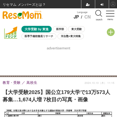
リセマム メンバーズ
Language
JP
/
CN
menu
search
大学受験 by 東進
医学部
東大受験
医専予備校徹底リサーチ
河合塾×東大特集
親子で考える大学選び
高校受験
中学受験
小学校受験
advertisement
共通テスト
夏休み
8月開催学校説明会・相談会
8月開催イベント・WS
全国公立高校 過去問
人気記事
自由研究教材（小学生向け）
自由研究教材（中学生向け）
ランキング
教育・受験
高校生
2024.10.10（木） 11:15
【大学受験2025】国公立179大学で13万573人
募集…1,674人増 7枚目の写真・画像