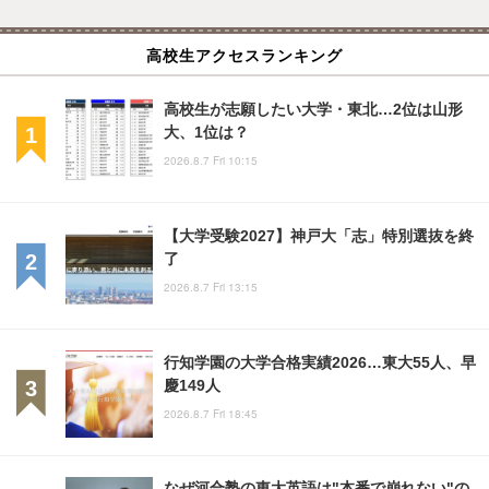
高校生アクセスランキング
高校生が志願したい大学・東北…2位は山形
大、1位は？
2026.8.7 Fri 10:15
【大学受験2027】神戸大「志」特別選抜を終
了
2026.8.7 Fri 13:15
行知学園の大学合格実績2026…東大55人、早
慶149人
2026.8.7 Fri 18:45
なぜ河合塾の東大英語は"本番で崩れない"の