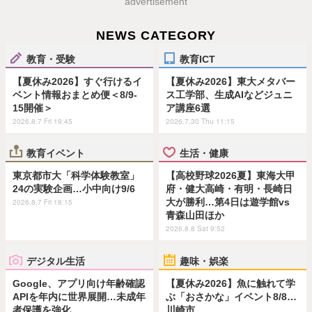
advertisement
NEWS CATEGORY
教育・受験
教育ICT
【夏休み2026】すぐ行けるイ
【夏休み2026】東大メタバー
ベント情報おまとめ便＜8/9-
ス工学部、生成AIなどジュニ
15開催＞
ア講座6選
2026.8.7 Fri 19:45
2026.7.30 Thu 11:15
教育イベント
生活・健康
東京都市大「科学体験教室」
【高校野球2026夏】東海大甲
24の実験企画…小中向け9/6
府・健大高崎・有明・長崎日
大が勝利…第4日は遊学館vs
2026.8.7 Fri 18:15
青森山田ほか
2026.8.8 Sat 9:52
デジタル生活
趣味・娯楽
Google、アプリ向け年齢確認
【夏休み2026】魚に触れて学
APIを年内に世界展開…未成年
ぶ「おさかな」イベント8/8…
者保護を強化
川崎市