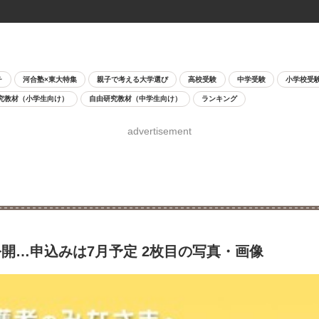
チ
河合塾×東大特集
親子で考える大学選び
高校受験
中学受験
小学校受
究教材（小学生向け）
自由研究教材（中学生向け）
ランキング
advertisement
開…申込みは7月予定 2枚目の写真・画像