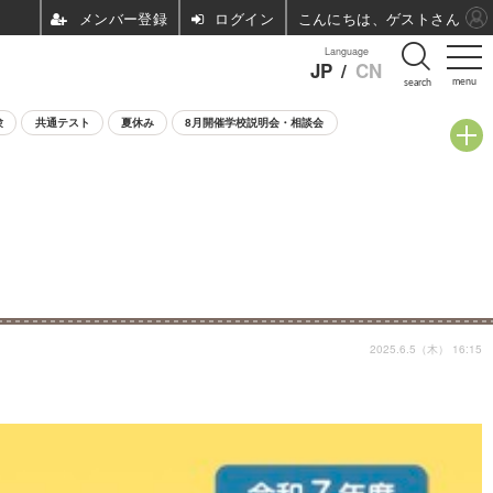
ログイン
こんにちは、ゲストさん
Language
JP
/
CN
menu
search
験
共通テスト
夏休み
8月開催学校説明会・相談会
2025.6.5（木） 16:15