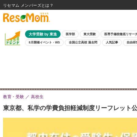
リセマム メンバーズ
大学受験 by 東進
医学部
東大受験
医専予備校徹底リサー
8月開催イベント・WS
全国公立高校 過去問
人気記事
自由研
教育・受験
高校生
東京都、私学の学費負担軽減制度リーフレット公