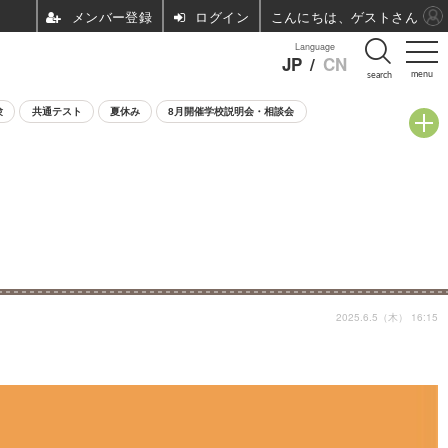
ログイン
こんにちは、ゲストさん
Language
JP
/
CN
menu
search
験
共通テスト
夏休み
8月開催学校説明会・相談会
2025.6.5（木） 16:15