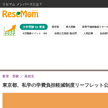
リセマム メンバーズ
大学受験 by 東進
医学部
東大受験
医専予備校徹底リサー
8月開催イベント・WS
全国公立高校 過去問
人気記事
自由研
教育・受験
高校生
東京都、私学の学費負担軽減制度リーフレット公