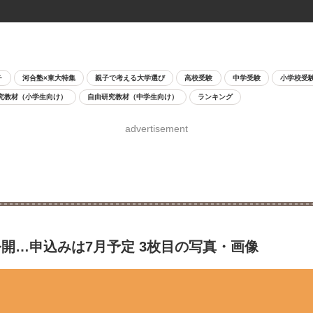
チ
河合塾×東大特集
親子で考える大学選び
高校受験
中学受験
小学校受
究教材（小学生向け）
自由研究教材（中学生向け）
ランキング
advertisement
開…申込みは7月予定 3枚目の写真・画像