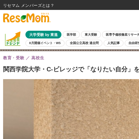
リセマム メンバーズ
大学受験 by 東進
医学部
東大受験
医専予備校徹底リサー
8月開催イベント・WS
全国公立高校 過去問
人気記事
自由研
教育・受験
高校生
関西学院大学・C-ビレッジで「なりたい自分」