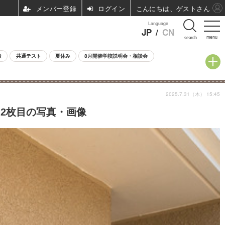
ログイン
こんにちは、ゲストさん
Language
JP
/
CN
menu
search
験
共通テスト
夏休み
8月開催学校説明会・相談会
2025.7.31（木） 15:45
2枚目の写真・画像