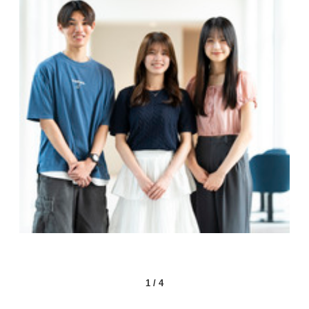
1
/
4