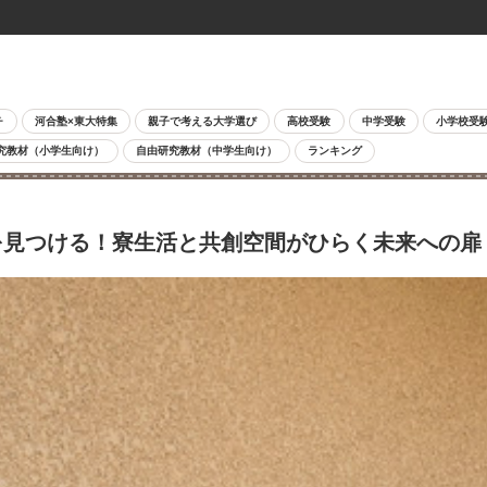
チ
河合塾×東大特集
親子で考える大学選び
高校受験
中学受験
小学校受
究教材（小学生向け）
自由研究教材（中学生向け）
ランキング
を見つける！寮生活と共創空間がひらく未来への扉 