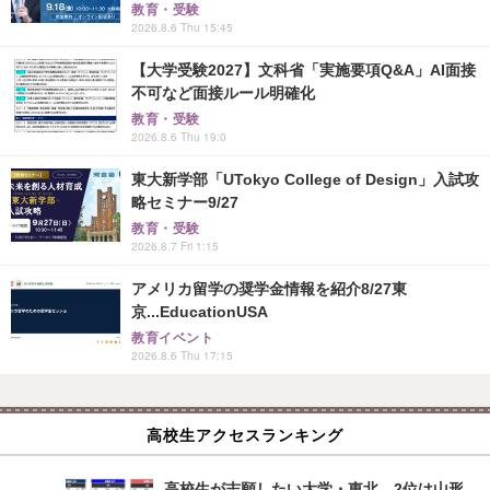
教育・受験
2026.8.6 Thu 15:45
【大学受験2027】文科省「実施要項Q&A」AI面接
不可など面接ルール明確化
教育・受験
2026.8.6 Thu 19:0
東大新学部「UTokyo College of Design」入試攻
略セミナー9/27
教育・受験
2026.8.7 Fri 1:15
アメリカ留学の奨学金情報を紹介8/27東
京...EducationUSA
教育イベント
2026.8.6 Thu 17:15
高校生アクセスランキング
高校生が志願したい大学・東北…2位は山形