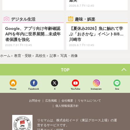
激突
2026.8.7 Fri 12:45
デジタル生活
趣味・娯楽
Google、アプリ向け年齢確認
【夏休み2026】魚に触れて学
APIを年内に世界展開…未成年
ぶ「おさかな」イベント8/8…
者保護を強化
川崎市
2026.7.31 Fri 13:45
2026.8.7 Fri 10:45
ホーム
›
教育・受験
›
高校生
›
記事
›
写真・画像
TOP
Home
Facebook
X
YouTube
Instagram
line
お問合せ
広告掲載
会社概要
リセマムについて
個人情報保護方針
リセマムは、株式会社イード（東証グロース上場）の運
営するサービスです。
証券コード：6038