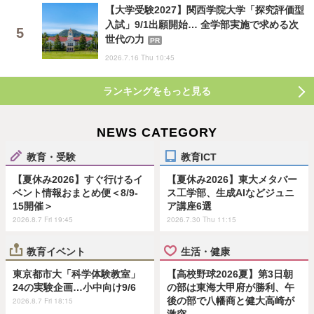
【大学受験2027】関西学院大学「探究評価型
入試」9/1出願開始… 全学部実施で求める次
世代の力
PR
2026.7.16 Thu 10:45
ランキングをもっと見る
NEWS CATEGORY
教育・受験
教育ICT
【夏休み2026】すぐ行けるイ
【夏休み2026】東大メタバー
ベント情報おまとめ便＜8/9-
ス工学部、生成AIなどジュニ
15開催＞
ア講座6選
2026.8.7 Fri 19:45
2026.7.30 Thu 11:15
教育イベント
生活・健康
東京都市大「科学体験教室」
【高校野球2026夏】第3日朝
24の実験企画…小中向け9/6
の部は東海大甲府が勝利、午
後の部で八幡商と健大高崎が
2026.8.7 Fri 18:15