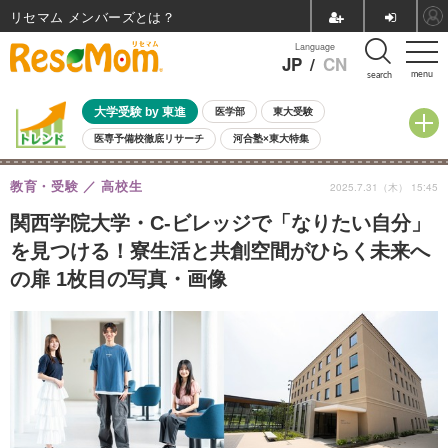
リセマム メンバーズ
Language
JP
/
CN
menu
search
大学受験 by 東進
医学部
東大受験
医専予備校徹底リサーチ
河合塾×東大特集
親子で考える大学選び
高校受験
中学受験
小学校受験
教育・受験
高校生
2025.7.31（木） 15:45
共通テスト
夏休み
8月開催学校説明会・相談会
8月開催イベント・WS
全国公立高校 過去問
人気記事
関西学院大学・C-ビレッジで「なりたい自分」
自由研究教材（小学生向け）
自由研究教材（中学生向け）
ランキング
を見つける！寮生活と共創空間がひらく未来へ
の扉 1枚目の写真・画像