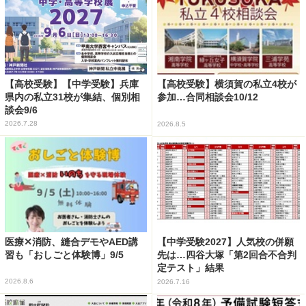
【高校受験】【中学受験】兵庫
【高校受験】横須賀の私立4校が
県内の私立31校が集結、個別相
参加…合同相談会10/12
談会9/6
2026.7.28
2026.8.5
医療✕消防、縫合デモやAED講
【中学受験2027】人気校の併願
習も「おしごと体験博」9/5
先は…四谷大塚「第2回合不合判
定テスト」結果
2026.8.6
2026.7.16