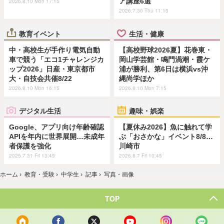
ア講座6選
2026.8.10 Mon 17:15
2026.7.30 Thu 11:15
教育イベント
生活・健康
中・高校生が手作り電気自動
【高校野球2026夏】花巻東・
車で競う「エコ1チャレンジカ
岡山学芸館・鳴門渦潮・霞ケ
ップ2026」日産・東京都市
浦が勝利、第6日は横浜vs沖
大・自技会共催8/22
縄尚学ほか
2026.8.10 Mon 16:15
2026.8.10 Mon 7:15
デジタル生活
趣味・娯楽
Google、アプリ向け年齢確認
【夏休み2026】魚に触れて学
APIを年内に世界展開…未成年
ぶ「おさかな」イベント8/8…
者保護を強化
川崎市
2026.7.31 Fri 13:45
2026.8.7 Fri 10:45
ホーム
›
教育・受験
›
中学生
›
記事
›
写真・画像
TOP