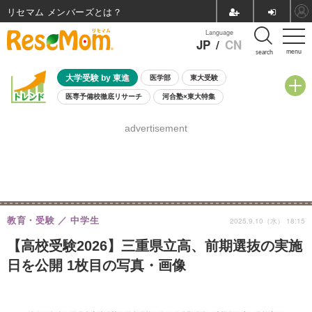
リセマム メンバーズ
Language
JP
/
CN
menu
search
大学受験 by 東進
医学部
東大受験
医専予備校徹底リサーチ
河合塾×東大特集
親子で考える大学選び
高校受験
中学受験
小学校受験
advertisement
共通テスト
夏休み
8月開催学校説明会・相談会
8月開催イベント・WS
全国公立高校 過去問
人気記事
自由研究教材（小学生向け）
自由研究教材（中学生向け）
ランキング
教育・受験
中学生
2025.9.10（水） 18:15
【高校受験2026】三重県立高、前期選抜の実施
日を公開 1枚目の写真・画像