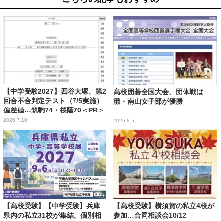
【中学受験2027】四谷大塚、第2
高校囲碁全国大会、団体戦は
回合不合判定テスト（7/5実施）
灘・南山女子部が優勝
偏差値…筑駒74・桜蔭70＜PR＞
2026.7.10
2026.8.5
【高校受験】【中学受験】兵庫
【高校受験】横須賀の私立4校が
県内の私立31校が集結、個別相
参加…合同相談会10/12