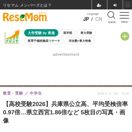
リセマム メンバーズ
Language
JP
/
CN
menu
search
大学受験 by 東進
医学部
東大受験
医専予備校徹底リサーチ
河合塾×東大特集
親子で考える大学選び
高校受験
中学受験
小学校受験
advertisement
共通テスト
夏休み
8月開催学校説明会・相談会
8月開催イベント・WS
全国公立高校 過去問
人気記事
自由研究教材（小学生向け）
自由研究教材（中学生向け）
ランキング
教育・受験
中学生
2026.3.13（金） 15:45
【高校受験2026】兵庫県公立高、平均受検倍率
0.97倍…県立西宮1.86倍など 5枚目の写真・画
像