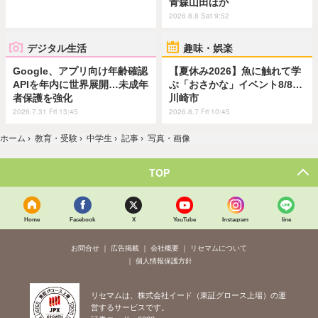
青森山田ほか
2026.8.8 Sat 9:52
デジタル生活
趣味・娯楽
Google、アプリ向け年齢確認
【夏休み2026】魚に触れて学
APIを年内に世界展開…未成年
ぶ「おさかな」イベント8/8…
者保護を強化
川崎市
2026.7.31 Fri 13:45
2026.8.7 Fri 10:45
ホーム
›
教育・受験
›
中学生
›
記事
›
写真・画像
TOP
Home
Facebook
X
YouTube
Instagram
line
お問合せ
広告掲載
会社概要
リセマムについて
個人情報保護方針
リセマムは、株式会社イード（東証グロース上場）の運
営するサービスです。