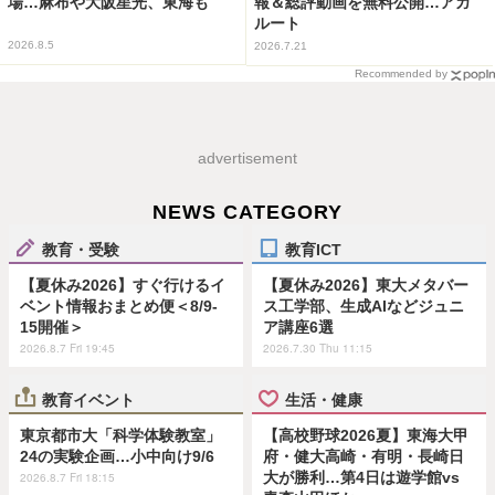
場…麻布や大阪星光、東海も
報＆総評動画を無料公開…アガ
ルート
2026.8.5
2026.7.21
Recommended by
advertisement
NEWS CATEGORY
教育・受験
教育ICT
【夏休み2026】すぐ行けるイ
【夏休み2026】東大メタバー
ベント情報おまとめ便＜8/9-
ス工学部、生成AIなどジュニ
15開催＞
ア講座6選
2026.8.7 Fri 19:45
2026.7.30 Thu 11:15
教育イベント
生活・健康
東京都市大「科学体験教室」
【高校野球2026夏】東海大甲
24の実験企画…小中向け9/6
府・健大高崎・有明・長崎日
大が勝利…第4日は遊学館vs
2026.8.7 Fri 18:15