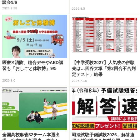
談会9/6
2026.7.28
2026.8.5
医療✕消防、縫合デモやAED講
【中学受験2027】人気校の併願
習も「おしごと体験博」9/5
先は…四谷大塚「第2回合不合判
定テスト」結果
2026.8.6
2026.7.16
全国高校麻雀32チーム本選出
司法試験予備試験2026、解答速