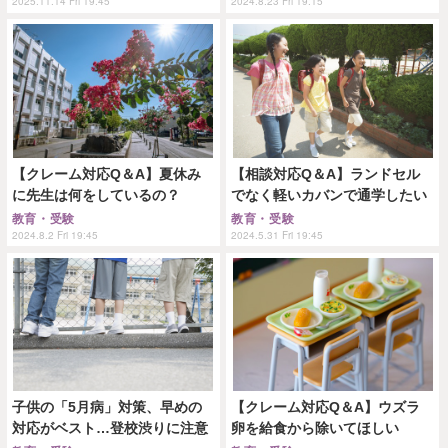
2025.11.14 Fri 19:45
2024.8.23 Fri 19:15
【クレーム対応Q＆A】夏休み
【相談対応Q＆A】ランドセル
に先生は何をしているの？
でなく軽いカバンで通学したい
教育・受験
教育・受験
2024.8.2 Fri 19:45
2024.5.31 Fri 19:45
子供の「5月病」対策、早めの
【クレーム対応Q＆A】ウズラ
対応がベスト…登校渋りに注意
卵を給食から除いてほしい