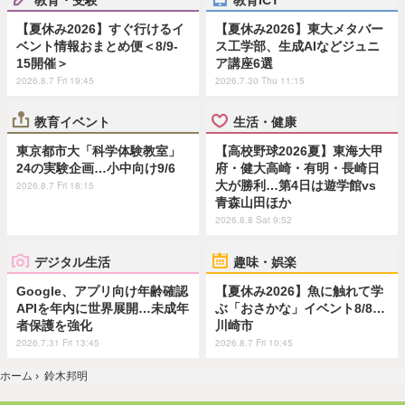
【夏休み2026】すぐ行けるイ
【夏休み2026】東大メタバー
ベント情報おまとめ便＜8/9-
ス工学部、生成AIなどジュニ
15開催＞
ア講座6選
2026.8.7 Fri 19:45
2026.7.30 Thu 11:15
教育イベント
生活・健康
東京都市大「科学体験教室」
【高校野球2026夏】東海大甲
24の実験企画…小中向け9/6
府・健大高崎・有明・長崎日
大が勝利…第4日は遊学館vs
2026.8.7 Fri 18:15
青森山田ほか
2026.8.8 Sat 9:52
デジタル生活
趣味・娯楽
Google、アプリ向け年齢確認
【夏休み2026】魚に触れて学
APIを年内に世界展開…未成年
ぶ「おさかな」イベント8/8…
者保護を強化
川崎市
2026.7.31 Fri 13:45
2026.8.7 Fri 10:45
ホーム
›
鈴木邦明