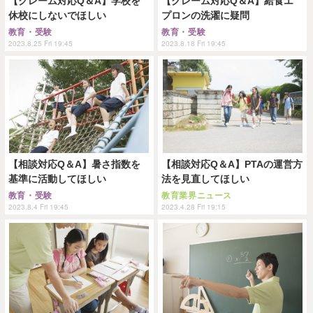
【クレーム対応Q＆A】学校を
【クレーム対応Q＆A】給食エ
休校にしないでほしい
プロンの洗濯に疑問
教育・受験
教育・受験
2023.8.25 Fri 19:45
2023.8.18 Fri 19:45
【相談対応Q＆A】暑さ指数を
【相談対応Q＆A】PTAの運営方
基準に活動してほしい
法を見直してほしい
教育・受験
教育業界ニュース
2023.8.4 Fri 19:45
2023.4.28 Fri 19:15