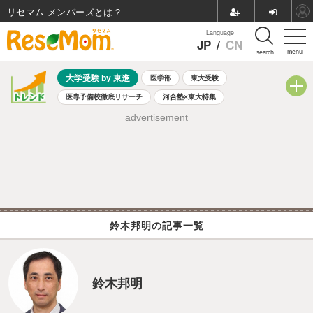
リセマム メンバーズ
Language
JP
/
CN
menu
search
大学受験 by 東進
医学部
東大受験
医専予備校徹底リサーチ
河合塾×東大特集
親子で考える大学選び
高校受験
中学受験
小学校受験
advertisement
共通テスト
夏休み
8月開催学校説明会・相談会
8月開催イベント・WS
全国公立高校 過去問
人気記事
自由研究教材（小学生向け）
自由研究教材（中学生向け）
ランキング
鈴木邦明の記事一覧
鈴木邦明