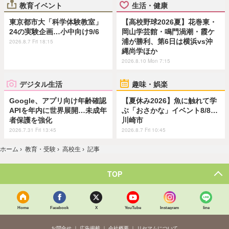
教育イベント
生活・健康
東京都市大「科学体験教室」
【高校野球2026夏】花巻東・
24の実験企画…小中向け9/6
岡山学芸館・鳴門渦潮・霞ケ
浦が勝利、第6日は横浜vs沖
2026.8.7 Fri 18:15
縄尚学ほか
2026.8.10 Mon 7:15
デジタル生活
趣味・娯楽
Google、アプリ向け年齢確認
【夏休み2026】魚に触れて学
APIを年内に世界展開…未成年
ぶ「おさかな」イベント8/8…
者保護を強化
川崎市
2026.7.31 Fri 13:45
2026.8.7 Fri 10:45
ホーム
›
教育・受験
›
高校生
›
記事
TOP
Home
Facebook
X
YouTube
Instagram
line
お問合せ
広告掲載
会社概要
リセマムについて