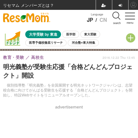
リセマム メンバーズ
Language
JP
/
CN
menu
search
大学受験 by 東進
医学部
東大受験
医専予備校徹底リサーチ
河合塾×東大特集
親子で考える大学選び
高校受験
中学受験
小学校受験
教育・受験
高校生
2016.12.22 Thu 13:45
共通テスト
夏休み
8月開催学校説明会・相談会
明光義塾が受験生応援「合格どんどんプロジェ
8月開催イベント・WS
全国公立高校 過去問
人気記事
クト」開設
自由研究教材（小学生向け）
自由研究教材（中学生向け）
ランキング
個別指導塾「明光義塾」を全国展開する明光ネットワークジャパンは、志望
校合格に向けてがんばる受験生を応援する「合格どんどんプロジェクト」を開
始し、特設Webサイトをリニューアルオープンした。
advertisement