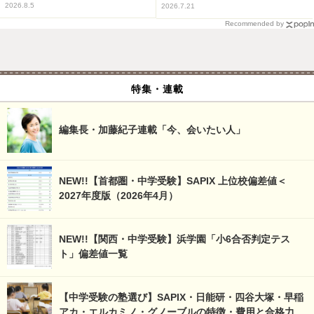
2026.8.5
2026.7.21
Recommended by
特集・連載
編集長・加藤紀子連載「今、会いたい人」
NEW!!【首都圏・中学受験】SAPIX 上位校偏差値＜
2027年度版（2026年4月）
NEW!!【関西・中学受験】浜学園「小6合否判定テス
ト」偏差値一覧
【中学受験の塾選び】SAPIX・日能研・四谷大塚・早稲
アカ・エルカミノ・グノーブルの特徴・費用と合格力