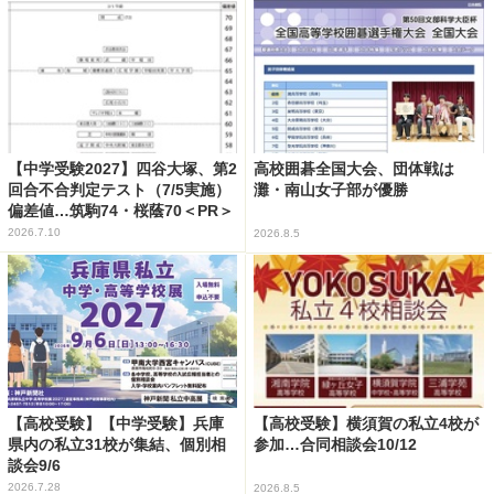
【中学受験2027】四谷大塚、第2
高校囲碁全国大会、団体戦は
回合不合判定テスト（7/5実施）
灘・南山女子部が優勝
偏差値…筑駒74・桜蔭70＜PR＞
2026.7.10
2026.8.5
【高校受験】【中学受験】兵庫
【高校受験】横須賀の私立4校が
県内の私立31校が集結、個別相
参加…合同相談会10/12
談会9/6
2026.7.28
2026.8.5