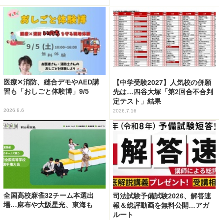
医療✕消防、縫合デモやAED講
【中学受験2027】人気校の併願
習も「おしごと体験博」9/5
先は…四谷大塚「第2回合不合判
定テスト」結果
2026.8.6
2026.7.16
全国高校麻雀32チーム本選出
司法試験予備試験2026、解答速
場…麻布や大阪星光、東海も
報＆総評動画を無料公開…アガ
ルート