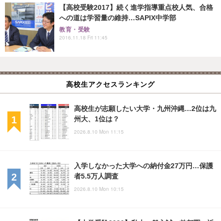
【高校受験2017】続く進学指導重点校人気、合格
への道は学習量の維持…SAPIX中学部
教育・受験
2016.11.18 Fri 11:45
高校生アクセスランキング
高校生が志願したい大学・九州沖縄…2位は九
州大、1位は？
2026.8.10 Mon 11:15
入学しなかった大学への納付金27万円…保護
者5.5万人調査
2026.8.10 Mon 10:15