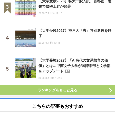
【大学受験2026】私大一般入試、首都圏・近
畿で倍率上昇が顕著
2026.7.9 Thu 19:15
【大学受験2027】神戸大「志」特別選抜を終
了
2026.8.7 Fri 13:15
【大学受験2027】「AI時代の文系教育の価
値」とは…甲南女子大学が国際学部と文学部
をアップデート
PR
2026.8.4 Tue 10:15
ランキングをもっと見る
こちらの記事もおすすめ