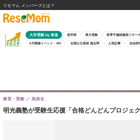
リセマム メンバーズ
大学受験 by 東進
医学部
東大受験
医専予備校徹底リサー
8月開催イベント・WS
全国公立高校 過去問
人気記事
自由研
教育・受験
高校生
明光義塾が受験生応援「合格どんどんプロジェク