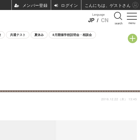
ログイン
こんにちは、ゲストさん
Language
JP
/
CN
menu
search
験
共通テスト
夏休み
8月開催学校説明会・相談会
2016.12.22（木） 13:45