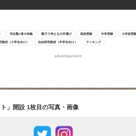
チ
河合塾×東大特集
親子で考える大学選び
高校受験
中学受験
小学校受
究教材（小学生向け）
自由研究教材（中学生向け）
ランキング
advertisement
ト」開設 1枚目の写真・画像