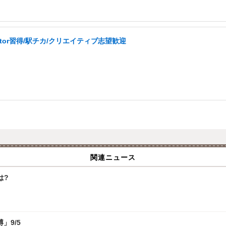
ator習得/駅チカ/クリエイティブ志望歓迎
関連ニュース
は?
」9/5