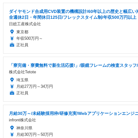
ダイヤモンド合成用CVD装置の機構設計/60年以上の歴史と幅広
全週休2日・年間休日125日/フレックスタイム制/年収500万円以上
日総工産株式会社
東京都
年収500万円～
正社員
「寮完備・寮費無料で新生活応援!」/眼鏡フレームの検査スタッフ/月
株式会社Tetote
埼玉県
月給27万円～34万円
正社員
月給30万～/未経験採用枠/研修充実/Webアプリケーションエンジ
infront株式会社
神奈川県
月給30万円～50万円