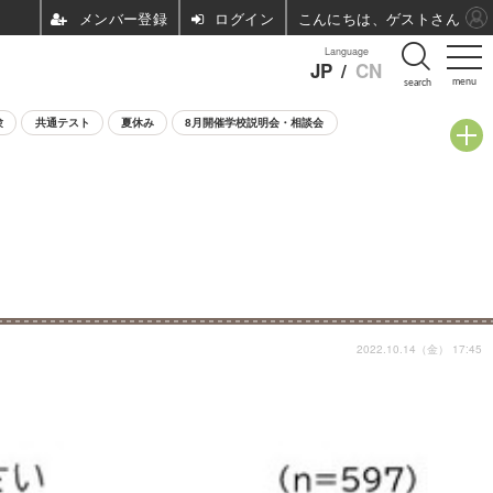
ログイン
こんにちは、ゲストさん
Language
JP
/
CN
menu
search
験
共通テスト
夏休み
8月開催学校説明会・相談会
2022.10.14（金） 17:45