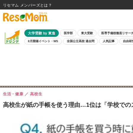
リセマム メンバーズ
大学受験 by 東進
医学部
東大受験
医専予備校徹底リサー
8月開催イベント・WS
全国公立高校 過去問
人気記事
自由研
生活・健康
高校生
高校生が紙の手帳を使う理由…1位は「学校での