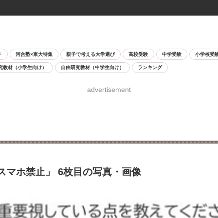
チ
河合塾×東大特集
親子で考える大学選び
高校受験
中学受験
小学校受
究教材（小学生向け）
自由研究教材（中学生向け）
ランキング
advertisement
スマホ禁止」 6枚目の写真・画像