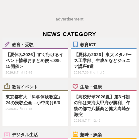
advertisement
NEWS CATEGORY
教育・受験
教育ICT
【夏休み2026】すぐ行けるイ
【夏休み2026】東大メタバー
ベント情報おまとめ便＜8/9-
ス工学部、生成AIなどジュニ
15開催＞
ア講座6選
2026.8.7 Fri 19:45
2026.7.30 Thu 11:15
教育イベント
生活・健康
東京都市大「科学体験教室」
【高校野球2026夏】第3日朝
24の実験企画…小中向け9/6
の部は東海大甲府が勝利、午
後の部で八幡商と健大高崎が
2026.8.7 Fri 18:15
激突
2026.8.7 Fri 12:45
デジタル生活
趣味・娯楽