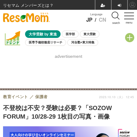
リセマム メンバーズ
Language
JP
/
CN
menu
search
大学受験 by 東進
医学部
東大受験
医専予備校徹底リサーチ
河合塾×東大特集
親子で考える大学選び
高校受験
中学受験
小学校受験
advertisement
共通テスト
夏休み
8月開催学校説明会・相談会
8月開催イベント・WS
全国公立高校 過去問
人気記事
自由研究教材（小学生向け）
自由研究教材（中学生向け）
ランキング
教育イベント
保護者
2023.10.10（火） 12:45
不登校は不安？受験は必要？「SOZOW
FORUM」10/28-29 1枚目の写真・画像