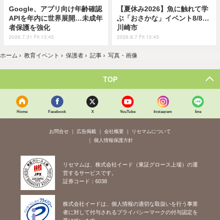
Google、アプリ向け年齢確認
【夏休み2026】魚に触れて学
APIを年内に世界展開…未成年
ぶ「おさかな」イベント8/8…
者保護を強化
川崎市
2026.7.31 Fri 13:45
2026.8.7 Fri 10:45
ホーム
›
教育イベント
›
保護者
›
記事
›
写真・画像
TOP
Home
Facebook
X
YouTube
Instagram
line
お問合せ
広告掲載
会社概要
リセマムについて
個人情報保護方針
リセマムは、株式会社イード（東証グロース上場）の運
営するサービスです。
証券コード：6038
株式会社イードは、個人情報の適切な取扱いを行う事業
者に対して付与されるプライバシーマークの付与認定を