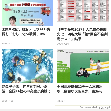
医療✕消防、縫合デモやAED講
【中学受験2027】人気校の併願
習も「おしごと体験博」9/5
先は…四谷大塚「第2回合不合判
定テスト」結果
2026.8.6
2026.7.16
砂金甲子園、神戸女学院が優
全国高校麻雀32チーム本選出
勝…全国14校の中高生が腕競う
場…麻布や大阪星光、東海も
2026.7.29
2026.8.5
Recommended by