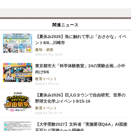
関連ニュース
【夏休み2026】魚に触れて学ぶ「おさかな」イベ
ント8/8...川崎市
趣味・娯楽
2026.8.6 Thu 16:45
東京都市大「科学体験教室」24の実験企画...小中
向け9/6
教育イベント
2026.8.7 Fri 0:15
【夏休み2026】巨人Gタウンで自由研究、世界の
野球文化学ぶイベント8/15-16
教育イベント
2026.8.6 Thu 21:15
【大学受験2027】文科省「実施要項Q&A」AI面接
不可など面接ルール明確化