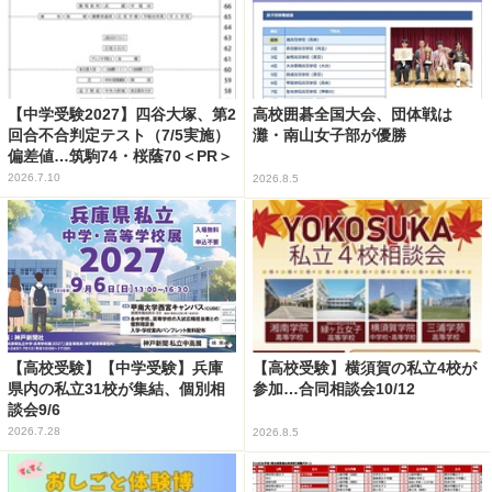
【中学受験2027】四谷大塚、第2
高校囲碁全国大会、団体戦は
回合不合判定テスト（7/5実施）
灘・南山女子部が優勝
偏差値…筑駒74・桜蔭70＜PR＞
2026.7.10
2026.8.5
【高校受験】【中学受験】兵庫
【高校受験】横須賀の私立4校が
県内の私立31校が集結、個別相
参加…合同相談会10/12
談会9/6
2026.7.28
2026.8.5