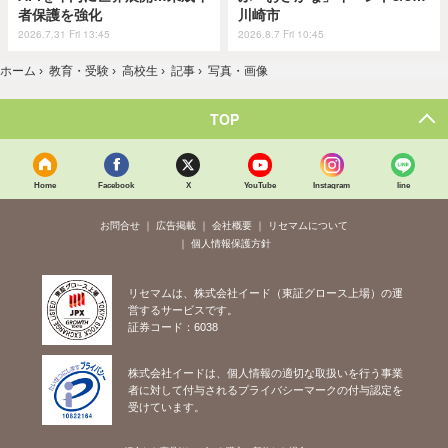
者保護を強化
川崎市
2026.7.31 Fri 13:45
2026.8.7 Fri 10:45
ホーム
›
教育・受験
›
高校生
›
記事
›
写真・画像
TOP
Home
Facebook
X
YouTube
Instagram
line
お問合せ
広告掲載
会社概要
リセマムについて
個人情報保護方針
リセマムは、株式会社イード（東証グロース上場）の運
営するサービスです。
証券コード：6038
株式会社イードは、個人情報の適切な取扱いを行う事業
者に対して付与されるプライバシーマークの付与認定を
受けています。