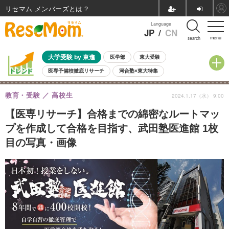
リセマム メンバーズ
Language
JP
/
CN
menu
search
大学受験 by 東進
医学部
東大受験
医専予備校徹底リサーチ
河合塾×東大特集
親子で考える大学選び
高校受験
中学受験
小学校受験
教育・受験
高校生
2024.1.17（水） 9:00
共通テスト
夏休み
8月開催学校説明会・相談会
8月開催イベント・WS
全国公立高校 過去問
人気記事
【医専リサーチ】合格までの綿密なルートマッ
自由研究教材（小学生向け）
自由研究教材（中学生向け）
ランキング
プを作成して合格を目指す、武田塾医進館 1枚
目の写真・画像