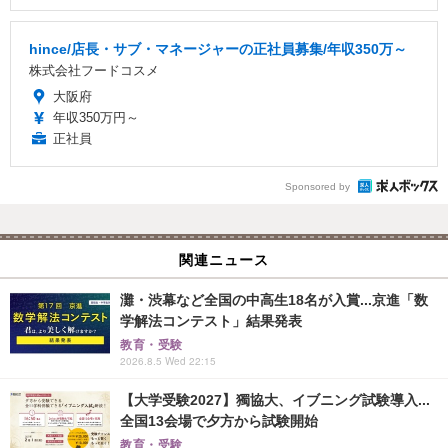
hince/店長・サブ・マネージャーの正社員募集/年収350万～
株式会社フードコスメ
大阪府
年収350万円～
正社員
Sponsored by
関連ニュース
灘・渋幕など全国の中高生18名が入賞...京進「数
学解法コンテスト」結果発表
教育・受験
2026.8.5 Wed 22:15
【大学受験2027】獨協大、イブニング試験導入...
全国13会場で夕方から試験開始
教育・受験