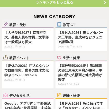
ランキングをもっと見る
NEWS CATEGORY
教育・受験
教育ICT
【大学受験2027】京都府立
【夏休み2026】東大メタバー
大、募集人員を増員…文学部
ス工学部、生成AIなどジュニ
は一般選抜も拡大
ア講座6選
2026.8.7 Fri 16:15
2026.7.30 Thu 11:15
教育イベント
生活・健康
【夏休み2026】巨人Gタウン
【高校野球2026夏】第3日朝
で自由研究、世界の野球文化
の部は東海大甲府が勝利、午
学ぶイベント8/15-16
後の部で八幡商と健大高崎が
激突
2026.8.7 Fri 15:15
2026.8.7 Fri 12:45
デジタル生活
趣味・娯楽
Google、アプリ向け年齢確認
【夏休み2026】魚に触れて学
APIを年内に世界展開…未成年
ぶ「おさかな」イベント8/8…