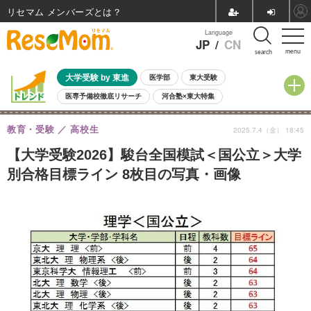
リセマム メンバーズ
Language
JP
/
CN
menu
search
大学受験 by 東進
医学部
東大受験
医専予備校徹底リサーチ
河合塾×東大特集
親子で考える大学選び
高校受験
中学受験
小学校受験
教育・受験
高校生
2025.7.4（金） 18:45
共通テスト
夏休み
8月開催学校説明会・相談会
8月開催イベント・WS
全国公立高校 過去問
人気記事
【大学受験2026】駿台全国模試＜国公立＞大学
自由研究教材（小学生向け）
自由研究教材（中学生向け）
ランキング
別合格目標ライン 8枚目の写真・画像