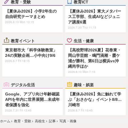
教育・受験
教育ICT
【夏休み2026】小学2年生の
【夏休み2026】東大メタバー
自由研究テーマまとめ
ス工学部、生成AIなどジュニ
ア講座6選
2026.8.10 Mon 13:15
2026.7.30 Thu 11:15
教育イベント
生活・健康
東京都市大「科学体験教室」
【高校野球2026夏】花巻東・
24の実験企画…小中向け9/6
岡山学芸館・鳴門渦潮・霞ケ
浦が勝利、第6日は横浜vs沖
2026.8.7 Fri 18:15
縄尚学ほか
2026.8.10 Mon 7:15
デジタル生活
趣味・娯楽
Google、アプリ向け年齢確認
【夏休み2026】魚に触れて学
APIを年内に世界展開…未成年
ぶ「おさかな」イベント8/8…
者保護を強化
川崎市
2026.7.31 Fri 13:45
2026.8.7 Fri 10:45
ホーム
›
教育・受験
›
高校生
›
記事
›
写真・画像