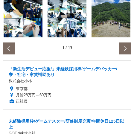
‹
1
/
13
「新生活デビュー応援!」未経験採用枠/ゲームデバッカー/
寮・社宅・家賃補助あり
株式会社小林
東京都
月給28万円～60万円
正社員
未経験採用枠/ゲームテスター/研修制度充実/年間休日125日以
上
GOEN株式会社