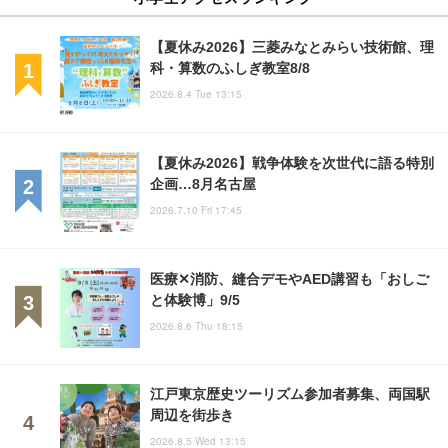
【夏休み2026】三菱みなとみらい技術館、理
科・算数のふしぎ教室8/8
2026.8.4 Tue 13:15
【夏休み2026】戦争体験を次世代に語る特別
企画…8月名古屋
2026.7.10 Fri 17:45
医療✕消防、縫合デモやAED講習も「おしご
と体験博」9/5
2026.8.6 Thu 18:15
江戸東京歴史ツーリズム参加者募集、両国駅
周辺を街歩き
2026.8.5 Wed 13:15