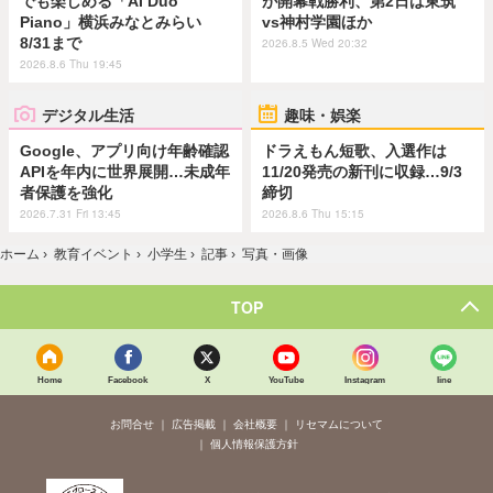
でも楽しめる「AI Duo
が開幕戦勝利、第2日は東筑
Piano」横浜みなとみらい
vs神村学園ほか
8/31まで
2026.8.5 Wed 20:32
2026.8.6 Thu 19:45
デジタル生活
趣味・娯楽
Google、アプリ向け年齢確認
ドラえもん短歌、入選作は
APIを年内に世界展開…未成年
11/20発売の新刊に収録…9/3
者保護を強化
締切
2026.7.31 Fri 13:45
2026.8.6 Thu 15:15
ホーム
›
教育イベント
›
小学生
›
記事
›
写真・画像
TOP
Home
Facebook
X
YouTube
Instagram
line
お問合せ
広告掲載
会社概要
リセマムについて
個人情報保護方針