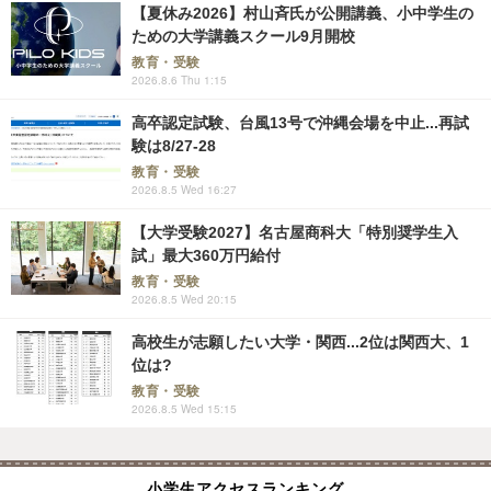
【夏休み2026】村山斉氏が公開講義、小中学生の
ための大学講義スクール9月開校
教育・受験
2026.8.6 Thu 1:15
高卒認定試験、台風13号で沖縄会場を中止...再試
験は8/27-28
教育・受験
2026.8.5 Wed 16:27
【大学受験2027】名古屋商科大「特別奨学生入
試」最大360万円給付
教育・受験
2026.8.5 Wed 20:15
高校生が志願したい大学・関西...2位は関西大、1
位は?
教育・受験
2026.8.5 Wed 15:15
小学生アクセスランキング