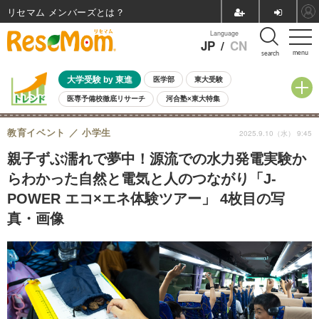
リセマム メンバーズ
Language
JP
/
CN
menu
search
大学受験 by 東進
医学部
東大受験
医専予備校徹底リサーチ
河合塾×東大特集
親子で考える大学選び
高校受験
中学受験
小学校受験
教育イベント
小学生
2025.9.10（水） 9:45
共通テスト
夏休み
8月開催学校説明会・相談会
8月開催イベント・WS
全国公立高校 過去問
人気記事
親子ずぶ濡れで夢中！源流での水力発電実験か
自由研究教材（小学生向け）
自由研究教材（中学生向け）
ランキング
らわかった自然と電気と人のつながり「J-
POWER エコ×エネ体験ツアー」 4枚目の写
真・画像