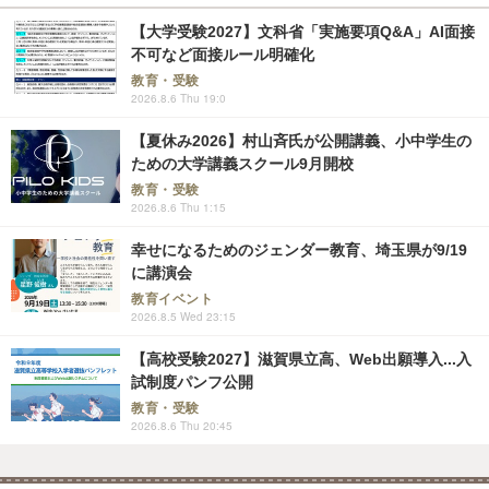
【大学受験2027】文科省「実施要項Q&A」AI面接
不可など面接ルール明確化
教育・受験
2026.8.6 Thu 19:0
【夏休み2026】村山斉氏が公開講義、小中学生の
ための大学講義スクール9月開校
教育・受験
2026.8.6 Thu 1:15
幸せになるためのジェンダー教育、埼玉県が9/19
に講演会
教育イベント
2026.8.5 Wed 23:15
【高校受験2027】滋賀県立高、Web出願導入...入
試制度パンフ公開
教育・受験
2026.8.6 Thu 20:45