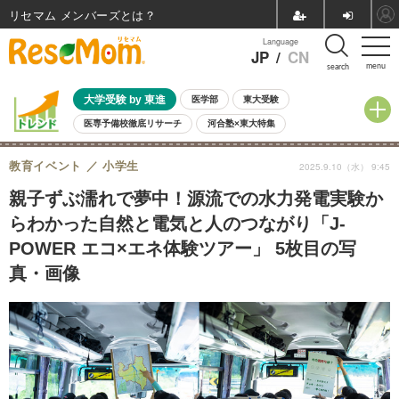
リセマム メンバーズ
Language
JP
/
CN
menu
search
大学受験 by 東進
医学部
東大受験
医専予備校徹底リサーチ
河合塾×東大特集
親子で考える大学選び
高校受験
中学受験
小学校受験
教育イベント
小学生
2025.9.10（水） 9:45
共通テスト
夏休み
8月開催学校説明会・相談会
8月開催イベント・WS
全国公立高校 過去問
人気記事
親子ずぶ濡れで夢中！源流での水力発電実験か
自由研究教材（小学生向け）
自由研究教材（中学生向け）
ランキング
らわかった自然と電気と人のつながり「J-
POWER エコ×エネ体験ツアー」 5枚目の写
真・画像