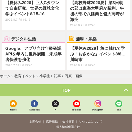
【夏休み2026】巨人Gタウン
【高校野球2026夏】第3日朝
で自由研究、世界の野球文化
の部は東海大甲府が勝利、午
学ぶイベント8/15-16
後の部で八幡商と健大高崎が
激突
2026.8.7 Fri 15:15
2026.8.7 Fri 12:45
デジタル生活
趣味・娯楽
Google、アプリ向け年齢確認
【夏休み2026】魚に触れて学
APIを年内に世界展開…未成年
ぶ「おさかな」イベント8/8…
者保護を強化
川崎市
2026.7.31 Fri 13:45
2026.8.7 Fri 10:45
ホーム
›
教育イベント
›
小学生
›
記事
›
写真・画像
TOP
Home
Facebook
X
YouTube
Instagram
line
お問合せ
広告掲載
会社概要
リセマムについて
個人情報保護方針