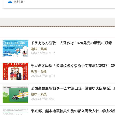
正社員
ドラえもん短歌、入選作は11/20発売の新刊に収録...
趣味・娯楽
2026.8.5 Wed 21:15
朝日新聞出版「英語に強くなる小学校選び2027」20
教育・受験
2026.8.5 Wed 19:15
全国高校麻雀32チーム本選出場...麻布や大阪星光、
趣味・娯楽
2026.8.5 Wed 1:45
東京都、熊本地震被災生徒の都立高受入れ...学力検