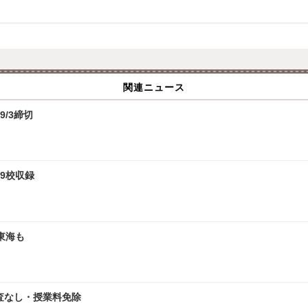
関連ニュース
9/3締切
9校収録
東海も
査なし・授業料免除