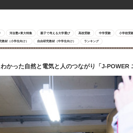
チ
河合塾×東大特集
親子で考える大学選び
高校受験
中学受験
小学校受
究教材（小学生向け）
自由研究教材（中学生向け）
ランキング
かった自然と電気と人のつながり「J-POWER 