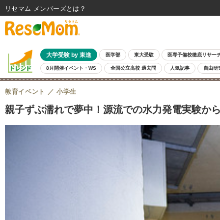
リセマム メンバーズ
大学受験 by 東進
医学部
東大受験
医専予備校徹底リサー
8月開催イベント・WS
全国公立高校 過去問
人気記事
自由研
教育イベント
小学生
親子ずぶ濡れで夢中！源流での水力発電実験からわ