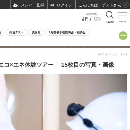
ログイン
こんにちは、ゲストさん
Language
JP
/
CN
menu
search
験
共通テスト
夏休み
8月開催学校説明会・相談会
2025.9.10（水） 9:45
エコ×エネ体験ツアー」 15枚目の写真・画像