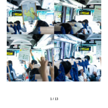
1
/
13