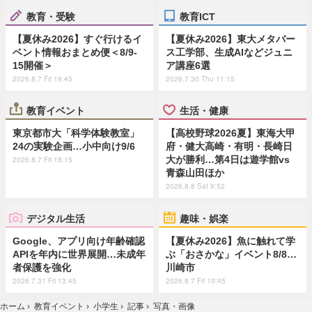
教育・受験
教育ICT
【夏休み2026】すぐ行けるイ
【夏休み2026】東大メタバー
ベント情報おまとめ便＜8/9-
ス工学部、生成AIなどジュニ
15開催＞
ア講座6選
2026.8.7 Fri 19:45
2026.7.30 Thu 11:15
教育イベント
生活・健康
東京都市大「科学体験教室」
【高校野球2026夏】東海大甲
24の実験企画…小中向け9/6
府・健大高崎・有明・長崎日
大が勝利…第4日は遊学館vs
2026.8.7 Fri 18:15
青森山田ほか
2026.8.8 Sat 9:52
デジタル生活
趣味・娯楽
Google、アプリ向け年齢確認
【夏休み2026】魚に触れて学
APIを年内に世界展開…未成年
ぶ「おさかな」イベント8/8…
者保護を強化
川崎市
2026.7.31 Fri 13:45
2026.8.7 Fri 10:45
ホーム
›
教育イベント
›
小学生
›
記事
›
写真・画像