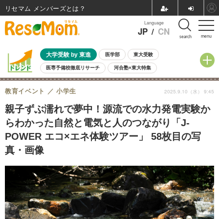
リセマム メンバーズ
Language
JP
/
CN
menu
search
大学受験 by 東進
医学部
東大受験
医専予備校徹底リサーチ
河合塾×東大特集
親子で考える大学選び
高校受験
中学受験
小学校受験
教育イベント
小学生
2025.9.10（水） 9:45
共通テスト
夏休み
8月開催学校説明会・相談会
8月開催イベント・WS
全国公立高校 過去問
人気記事
親子ずぶ濡れで夢中！源流での水力発電実験か
自由研究教材（小学生向け）
自由研究教材（中学生向け）
ランキング
らわかった自然と電気と人のつながり「J-
POWER エコ×エネ体験ツアー」 58枚目の写
真・画像