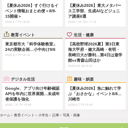
【夏休み2026】すぐ行けるイ
【夏休み2026】東大メタバー
ベント情報おまとめ便＜8/9-
ス工学部、生成AIなどジュニ
15開催＞
ア講座6選
2026.8.7 Fri 19:45
2026.7.30 Thu 11:15
教育イベント
生活・健康
東京都市大「科学体験教室」
【高校野球2026夏】第3日東
24の実験企画…小中向け9/6
海大甲府・健大高崎・有明・
長崎日大が勝利…第4日は遊学
2026.8.7 Fri 18:15
館vs青森山田ほか
2026.8.8 Sat 9:52
デジタル生活
趣味・娯楽
Google、アプリ向け年齢確認
【夏休み2026】魚に触れて学
APIを年内に世界展開…未成年
ぶ「おさかな」イベント8/8…
者保護を強化
川崎市
2026.7.31 Fri 13:45
2026.8.7 Fri 10:45
ホーム
›
教育イベント
›
小学生
›
記事
›
写真・画像