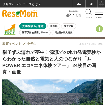
リセマム メンバーズ
Language
JP
/
CN
menu
search
大学受験 by 東進
医学部
東大受験
医専予備校徹底リサーチ
河合塾×東大特集
親子で考える大学選び
高校受験
中学受験
小学校受験
教育イベント
小学生
2025.9.10（水） 9:45
共通テスト
夏休み
8月開催学校説明会・相談会
8月開催イベント・WS
全国公立高校 過去問
人気記事
親子ずぶ濡れで夢中！源流での水力発電実験か
自由研究教材（小学生向け）
自由研究教材（中学生向け）
ランキング
らわかった自然と電気と人のつながり「J-
POWER エコ×エネ体験ツアー」 24枚目の写
真・画像