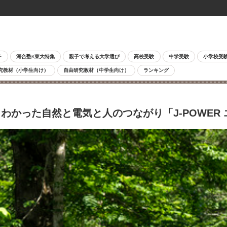
チ
河合塾×東大特集
親子で考える大学選び
高校受験
中学受験
小学校受
究教材（小学生向け）
自由研究教材（中学生向け）
ランキング
かった自然と電気と人のつながり「J-POWER 