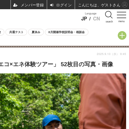
ログイン
こんにちは、ゲストさん
Language
JP
/
CN
menu
search
験
共通テスト
夏休み
8月開催学校説明会・相談会
2025.9.10（水） 9:45
エコ×エネ体験ツアー」 52枚目の写真・画像