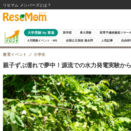
リセマム メンバーズ
大学受験 by 東進
医学部
東大受験
医専予備校徹底リサー
8月開催イベント・WS
全国公立高校 過去問
人気記事
自由研
教育イベント
小学生
親子ずぶ濡れで夢中！源流での水力発電実験からわ