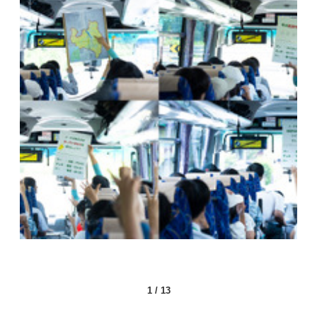
1
/
13