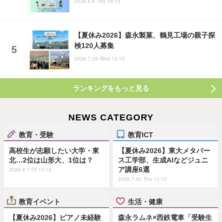
2026.8.6 Thu 18:15
【夏休み2026】森永製菓、鶴見工場の親子探
検120人募集
2026.7.29 Wed 13:15
ランキングをもっと見る
NEWS CATEGORY
教育・受験
教育ICT
高校生が志願したい大学・東
【夏休み2026】東大メタバー
北…2位は山形大、1位は？
ス工学部、生成AIなどジュニ
ア講座6選
2026.8.7 Fri 10:15
2026.7.30 Thu 11:15
教育イベント
生活・健康
【夏休み2026】ピアノ未経験
森永ラムネ×西鉄電車「受験生