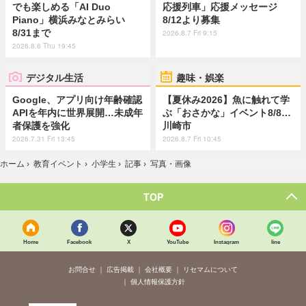
でも楽しめる「AI Duo
応援列車」応援メッセージ
Piano」横浜みなとみらい
8/12より募集
8/31まで
2026.8.7 Fri 9:15
2026.8.6 Thu 19:45
デジタル生活
趣味・娯楽
Google、アプリ向け年齢確認
【夏休み2026】魚に触れて学
APIを年内に世界展開…未成年
ぶ「おさかな」イベント8/8…
者保護を強化
川崎市
2026.7.31 Fri 13:45
2026.8.7 Fri 10:45
ホーム
›
教育イベント
›
小学生
›
記事
›
写真・画像
TOP
Home
Facebook
X
YouTube
Instagram
line
お問合せ
広告掲載
会社概要
リセマムについて
個人情報保護方針