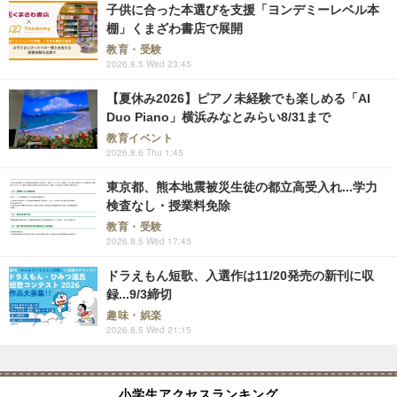
子供に合った本選びを支援「ヨンデミーレベル本
棚」くまざわ書店で展開
教育・受験
2026.8.5 Wed 23:45
【夏休み2026】ピアノ未経験でも楽しめる「AI
Duo Piano」横浜みなとみらい8/31まで
教育イベント
2026.8.6 Thu 1:45
東京都、熊本地震被災生徒の都立高受入れ...学力
検査なし・授業料免除
教育・受験
2026.8.5 Wed 17:45
ドラえもん短歌、入選作は11/20発売の新刊に収
録...9/3締切
趣味・娯楽
2026.8.5 Wed 21:15
小学生アクセスランキング