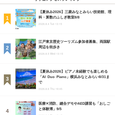
【夏休み2026】三菱みなとみらい技術館、理
科・算数のふしぎ教室8/8
2026.8.4 Tue 13:15
江戸東京歴史ツーリズム参加者募集、両国駅
周辺を街歩き
2026.8.5 Wed 13:15
【夏休み2026】ピアノ未経験でも楽しめる
「AI Duo Piano」横浜みなとみらい8/31ま
で
2026.8.6 Thu 19:45
医療✕消防、縫合デモやAED講習も「おしご
と体験博」9/5