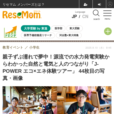
リセマム メンバーズ
Language
JP
/
CN
menu
search
大学受験 by 東進
医学部
東大受験
医専予備校徹底リサーチ
河合塾×東大特集
親子で考える大学選び
高校受験
中学受験
小学校受験
教育イベント
小学生
2025.9.10（水） 9:45
共通テスト
夏休み
8月開催学校説明会・相談会
8月開催イベント・WS
全国公立高校 過去問
人気記事
親子ずぶ濡れで夢中！源流での水力発電実験か
自由研究教材（小学生向け）
自由研究教材（中学生向け）
ランキング
らわかった自然と電気と人のつながり「J-
POWER エコ×エネ体験ツアー」 44枚目の写
真・画像