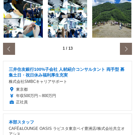
‹
1
/
13
三井住友銀行100%子会社 人材紹介コンサルタント 両手型 募
集土日・祝日休み福利厚生充実
株式会社SMBCキャリアサポート
東京都
年収500万円～800万円
正社員
本部スタッフ
CAFÉ&LOUNGE OASIS ラビスタ東京ベイ豊洲店/株式会社共立オ
アシス