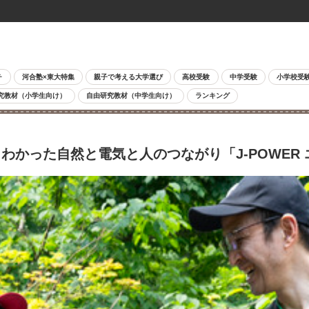
チ
河合塾×東大特集
親子で考える大学選び
高校受験
中学受験
小学校受
究教材（小学生向け）
自由研究教材（中学生向け）
ランキング
かった自然と電気と人のつながり「J-POWER 