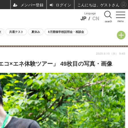
ログイン
こんにちは、ゲストさん
Language
JP
/
CN
menu
search
験
共通テスト
夏休み
8月開催学校説明会・相談会
2025.9.10（水） 9:45
エコ×エネ体験ツアー」 49枚目の写真・画像