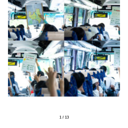
1
/
13