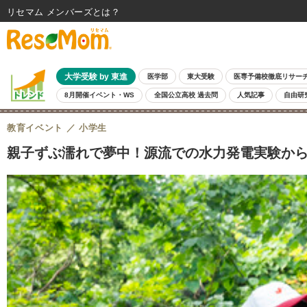
リセマム メンバーズ
大学受験 by 東進
医学部
東大受験
医専予備校徹底リサー
8月開催イベント・WS
全国公立高校 過去問
人気記事
自由研
教育イベント
小学生
親子ずぶ濡れで夢中！源流での水力発電実験からわ