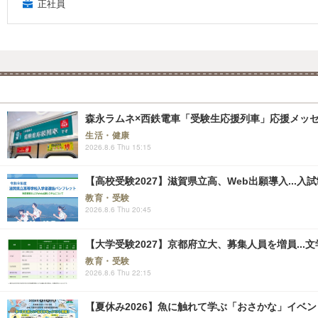
正社員
森永ラムネ×西鉄電車「受験生応援列車」応援メッセー
生活・健康
2026.8.6 Thu 15:15
【高校受験2027】滋賀県立高、Web出願導入...入
教育・受験
2026.8.6 Thu 20:45
【大学受験2027】京都府立大、募集人員を増員...
教育・受験
2026.8.6 Thu 22:15
【夏休み2026】魚に触れて学ぶ「おさかな」イベント8