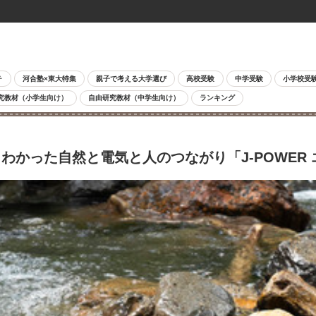
チ
河合塾×東大特集
親子で考える大学選び
高校受験
中学受験
小学校受
究教材（小学生向け）
自由研究教材（中学生向け）
ランキング
かった自然と電気と人のつながり「J-POWER 