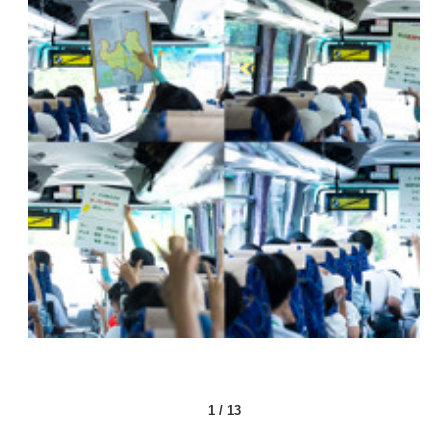
1
/
13