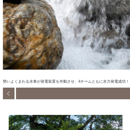
勢いよくまわる水車が発電装置を作動させ、4チームともに水力発電成功！