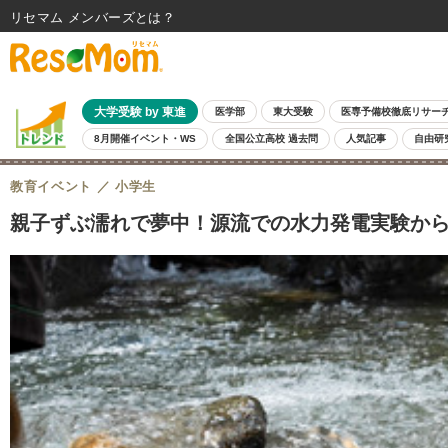
リセマム メンバーズ
大学受験 by 東進
医学部
東大受験
医専予備校徹底リサー
8月開催イベント・WS
全国公立高校 過去問
人気記事
自由研
教育イベント
小学生
親子ずぶ濡れで夢中！源流での水力発電実験からわ