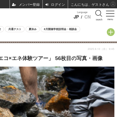
ログイン
こんにちは、ゲストさん
Language
JP
/
CN
menu
search
験
共通テスト
夏休み
8月開催学校説明会・相談会
2025.9.10（水） 9:45
エコ×エネ体験ツアー」 56枚目の写真・画像